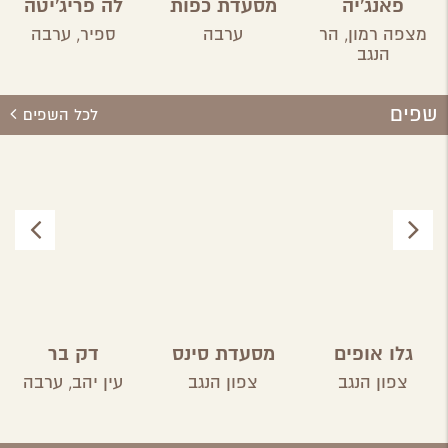
פאנג'יה
מסעדת כפות
לה פריג'יטה
תמרים
מצפה רמון,
הר
ערבה
ספיר,
ערבה
הנגב
שפים
לכל השפים
גלו אופים
מסעדת סינס
דק בר
אהבה במדבר
צפון הנגב
צפון הנגב
עין יהב,
ערבה