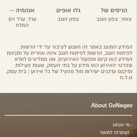
הניסים של
גלו אופים
אנהמיה –
השף
אהבה במדבר
מטבח ביתי
צוחר,
צפון הנגב
צפון הנגב
ערד,
ערד וים
מקומי
המלח
המידע המוצג באתר זה הונגש לציבור על ידי הרשות
לפיתוח הנגב, הרשות לפיתוח הנגב אינה אחרית על תקינות
המידע ו/או קיום ותפעול האירועים, אנו ממליצים לוודא
שפרטי האירוע ו/או מידע על בתי העסק, שעות פעילות
ומיקום עדכנים ישירות מול מפעיל של כל אירוע / בית עסק.
ט.ל.ח
About GoNegev
מי אנחנו
הצטרפו למאגר