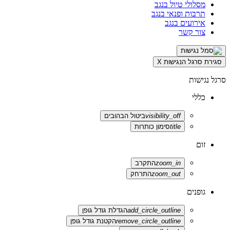
מסלולי טיול בנגב
תרבות ופנאי בנגב
אירועים בנגב
צור קשר
סגירת סרגל הנגישות
X
סרגל נגישות
כללי
visibility_off
ביטול הבהובים
title
סימון כותרות
זום
zoom_in
התקרב
zoom_out
התרחק
גופנים
add_circle_outline
הגדלת גודל גופן
remove_circle_outline
הקטנת גודל גופן