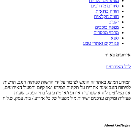
מוזיאונים וגלריות
סיורים מודרכים
חוויה בדואית
חוויה חקלאית
יקבים
מצפה כוכבים
מרכזי מבקרים
ספא
פארקים ואתרי טבע
אירועים באזור
לכל האירועים
המידע המוצג באתר זה הונגש לציבור על ידי הרשות לפיתוח הנגב, הרשות
לפיתוח הנגב אינה אחרית על תקינות המידע ו/או קיום ותפעול האירועים,
אנו ממליצים לוודא שפרטי האירוע ו/או מידע על בתי העסק, שעות
פעילות ומיקום עדכנים ישירות מול מפעיל של כל אירוע / בית עסק. ט.ל.ח
About GoNegev