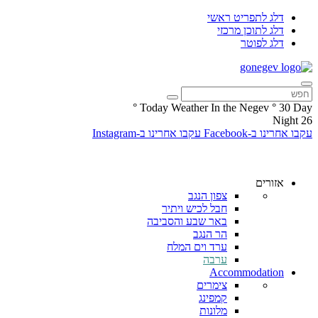
דלג לתפריט ראשי
דלג לתוכן מרכזי
דלג לפוטר
°
Today Weather In the Negev
°
30
Day
Night
26
עקבו אחרינו ב-Facebook
עקבו אחרינו ב-Instagram
אזורים
צפון הנגב
חבל לכיש ויתיר
באר שבע והסביבה
הר הנגב
ערד וים המלח
ערבה
Accommodation
צימרים
קמפינג
מלונות