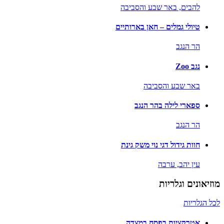
להבים,
באר שבע והסביבה
טיולי גמלים – חאן בארותיים
הר הנגב
נגב Zoo
באר שבע והסביבה
ספארי לילה בהר הנגב
הר הנגב
חוות גידול דגי נוי משק גינת
עין יהב,
ערבה
מוזיאונים וגלריות
לכל הגלריות
אטרקציות בפסח במצדה