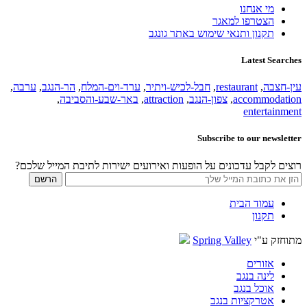
מי אנחנו
הצטרפו למאגר
תקנון ותנאי שימוש באתר גונגב
Latest Searches
עין-חצבה
,
restaurant
,
חבל-לכיש-ויתיר
,
ערד-וים-המלח
,
הר-הנגב
,
ערבה
,
accommodation
,
צפון-הנגב
,
attraction
,
באר-שבע-והסביבה
,
entertainment
Subscribe to our newsletter
רוצים לקבל עדכונים על הופעות ואירועים ישירות לתיבת המייל שלכם?
עמוד הבית
תקנון
מתוחזק ע"י
Spring Valley
אזורים
לינה בנגב
אוכל בנגב
אטרקציות בנגב