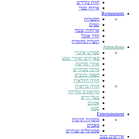
חוות בודדים
אירוח כפרי
Restaurants
מסעדות
שפים
ארוחות שטח
חדר אוכל
תוצרת מקומית
Attractions
ספורט אתגרי
פארקים ואתרי טבע
אתרי מורשת
מרכזי מבקרים
מצפה כוכבים
חוויה חקלאית
חוויה בדואית
מוזיאונים וגלריות
בעלי חיים
אמנים
ספא
Entertainment
מוסדות תרבות
פאבים
פסטיבלים שנתיים
אירועים בנגב