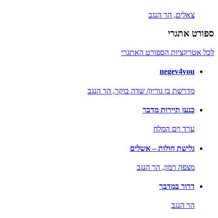
צאלים,
הר הנגב
ספורט אתגרי
לכל אטרקציות הספורט האתגרי
negev4you
מדרשת בן גוריון/ שדה בוקר,
הר הנגב
כנען תיירות מדבר
ערד וים המלח
גלישת חולות – אשלים
מצפה רמון,
הר הנגב
דרור במדבר
הר הנגב