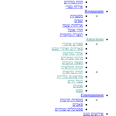
חוות בודדים
אירוח כפרי
Restaurants
מסעדות
שפים
ארוחות שטח
חדר אוכל
תוצרת מקומית
Attractions
ספורט אתגרי
פארקים ואתרי טבע
אתרי מורשת
מרכזי מבקרים
מצפה כוכבים
חוויה חקלאית
חוויה בדואית
מוזיאונים וגלריות
בעלי חיים
אמנים
ספא
Entertainment
מוסדות תרבות
פאבים
פסטיבלים שנתיים
אירועים בנגב