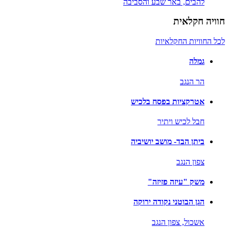
להבים,
באר שבע והסביבה
חוויה חקלאית
לכל החוויות החקלאיות
גמלה
הר הנגב
אטרקציות בפסח בלכיש
חבל לכיש ויתיר
ביתן הבד- מושב יושיביה
צפון הנגב
משק "עיזה פזיזה"
הגן הבוטני נקודה ירוקה
אשכול,
צפון הנגב