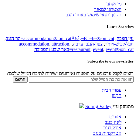
מי אנחנו
הצטרפו למאגר
תקנון ותנאי שימוש באתר גונגב
Latest Searches
עין-חצבה
,
accommodation®ion_catÃ£â‚¬Ë†=he®ion_cat=הר-הנגב
,
חבל-לכיש-ויתיר
,
צפון-הנגב
,
ערבה
,
,
attraction
,
accommodation
event®ion_cat=באר-שבע-והסביבה
,
event
,
restaurant
Subscribe to our newsletter
רוצים לקבל עדכונים על הופעות ואירועים ישירות לתיבת המייל שלכם?
עמוד הבית
תקנון
מתוחזק ע"י
Spring Valley
אזורים
לינה בנגב
אוכל בנגב
אטרקציות בנגב