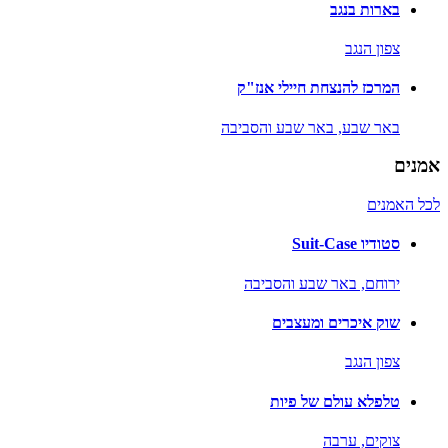
בארות בנגב
צפון הנגב
המרכז להנצחת חיילי אנז"ק
באר שבע,
באר שבע והסביבה
אמנים
לכל האמנים
סטודיו Suit-Case
ירוחם,
באר שבע והסביבה
שוק איכרים ומעצבים
צפון הנגב
טלפלא עולם של פיות
צוקים,
ערבה