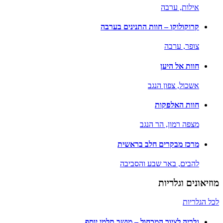
אילות,
ערבה
קרוקולוקו – חוות התנינים בערבה
צופר,
ערבה
חוות אל היען
אשכול,
צפון הנגב
חוות האלפקות
מצפה רמון,
הר הנגב
מרכז מבקרים חלב בראשית
להבים,
באר שבע והסביבה
מוזיאונים וגלריות
לכל הגלריות
גלריה לציור המכחול – מושב תלמי יוסף