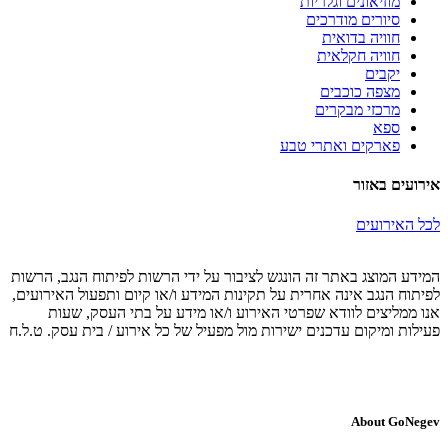
מוזיאונים וגלריות
סיורים מודרכים
חוויה בדואית
חוויה חקלאית
יקבים
מצפה כוכבים
מרכזי מבקרים
ספא
פארקים ואתרי טבע
אירועים באזור
לכל האירועים
המידע המוצג באתר זה הונגש לציבור על ידי הרשות לפיתוח הנגב, הרשות
לפיתוח הנגב אינה אחרית על תקינות המידע ו/או קיום ותפעול האירועים,
אנו ממליצים לוודא שפרטי האירוע ו/או מידע על בתי העסק, שעות
פעילות ומיקום עדכנים ישירות מול מפעיל של כל אירוע / בית עסק. ט.ל.ח
About GoNegev