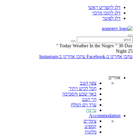
דלג לתפריט ראשי
דלג לתוכן מרכזי
דלג לפוטר
°
Today Weather In the Negev
°
30
Day
Night
25
עקבו אחרינו ב-Facebook
עקבו אחרינו ב-Instagram
אזורים
צפון הנגב
חבל לכיש ויתיר
באר שבע והסביבה
הר הנגב
ערד וים המלח
ערבה
Accommodation
צימרים
קמפינג
מלונות