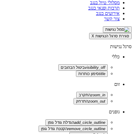
מסלולי טיול בנגב
תרבות ופנאי בנגב
אירועים בנגב
צור קשר
סגירת סרגל הנגישות
X
סרגל נגישות
כללי
visibility_off
ביטול הבהובים
title
סימון כותרות
זום
zoom_in
התקרב
zoom_out
התרחק
גופנים
add_circle_outline
הגדלת גודל גופן
remove_circle_outline
הקטנת גודל גופן