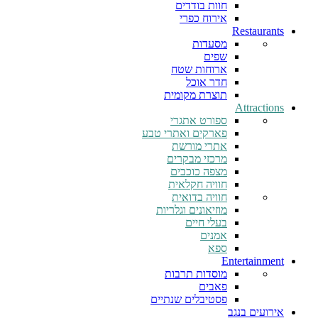
חוות בודדים
אירוח כפרי
Restaurants
מסעדות
שפים
ארוחות שטח
חדר אוכל
תוצרת מקומית
Attractions
ספורט אתגרי
פארקים ואתרי טבע
אתרי מורשת
מרכזי מבקרים
מצפה כוכבים
חוויה חקלאית
חוויה בדואית
מוזיאונים וגלריות
בעלי חיים
אמנים
ספא
Entertainment
מוסדות תרבות
פאבים
פסטיבלים שנתיים
אירועים בנגב