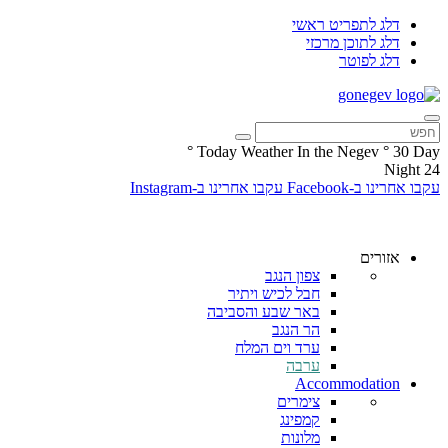
דלג לתפריט ראשי
דלג לתוכן מרכזי
דלג לפוטר
°
Today Weather In the Negev
°
30
Day
Night
24
עקבו אחרינו ב-Facebook
עקבו אחרינו ב-Instagram
אזורים
צפון הנגב
חבל לכיש ויתיר
באר שבע והסביבה
הר הנגב
ערד וים המלח
ערבה
Accommodation
צימרים
קמפינג
מלונות