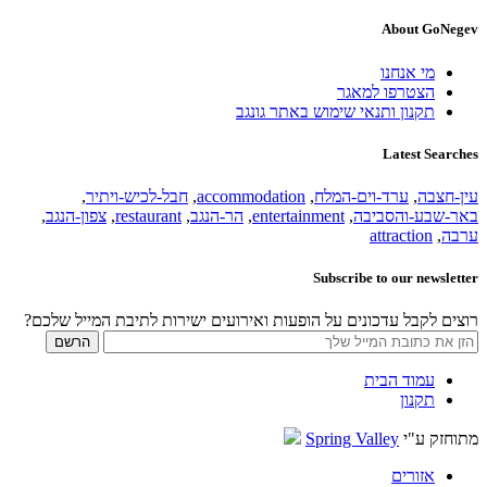
About GoNegev
מי אנחנו
הצטרפו למאגר
תקנון ותנאי שימוש באתר גונגב
Latest Searches
עין-חצבה
,
ערד-וים-המלח
,
accommodation
,
חבל-לכיש-ויתיר
,
באר-שבע-והסביבה
,
entertainment
,
הר-הנגב
,
restaurant
,
צפון-הנגב
,
ערבה
,
attraction
Subscribe to our newsletter
רוצים לקבל עדכונים על הופעות ואירועים ישירות לתיבת המייל שלכם?
עמוד הבית
תקנון
מתוחזק ע"י
Spring Valley
אזורים