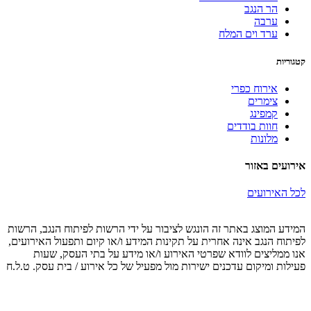
הר הנגב
ערבה
ערד וים המלח
קטגוריות
אירוח כפרי
צימרים
קמפינג
חוות בודדים
מלונות
אירועים באזור
לכל האירועים
המידע המוצג באתר זה הונגש לציבור על ידי הרשות לפיתוח הנגב, הרשות
לפיתוח הנגב אינה אחרית על תקינות המידע ו/או קיום ותפעול האירועים,
אנו ממליצים לוודא שפרטי האירוע ו/או מידע על בתי העסק, שעות
פעילות ומיקום עדכנים ישירות מול מפעיל של כל אירוע / בית עסק. ט.ל.ח