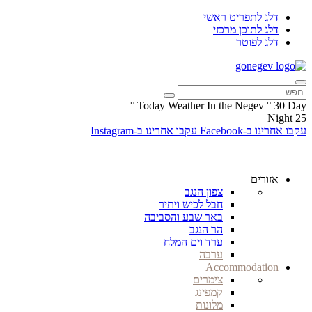
דלג לתפריט ראשי
דלג לתוכן מרכזי
דלג לפוטר
°
Today Weather In the Negev
°
30
Day
Night
25
עקבו אחרינו ב-Facebook
עקבו אחרינו ב-Instagram
אזורים
צפון הנגב
חבל לכיש ויתיר
באר שבע והסביבה
הר הנגב
ערד וים המלח
ערבה
Accommodation
צימרים
קמפינג
מלונות