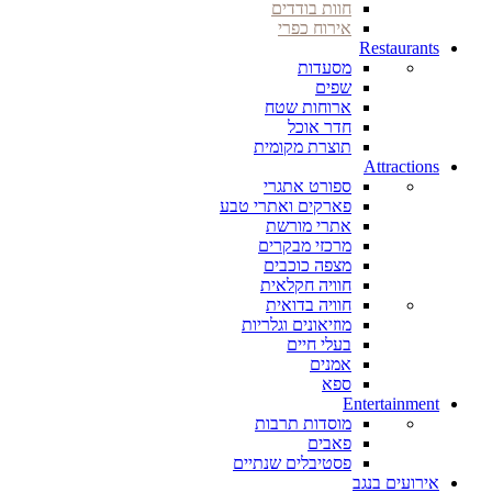
חוות בודדים
אירוח כפרי
Restaurants
מסעדות
שפים
ארוחות שטח
חדר אוכל
תוצרת מקומית
Attractions
ספורט אתגרי
פארקים ואתרי טבע
אתרי מורשת
מרכזי מבקרים
מצפה כוכבים
חוויה חקלאית
חוויה בדואית
מוזיאונים וגלריות
בעלי חיים
אמנים
ספא
Entertainment
מוסדות תרבות
פאבים
פסטיבלים שנתיים
אירועים בנגב