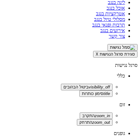
לינה בנגב
אוכל בנגב
אטרקציות בנגב
מסלולי טיול בנגב
תרבות ופנאי בנגב
אירועים בנגב
צור קשר
סגירת סרגל הנגישות
X
סרגל נגישות
כללי
visibility_off
ביטול הבהובים
title
סימון כותרות
זום
zoom_in
התקרב
zoom_out
התרחק
גופנים