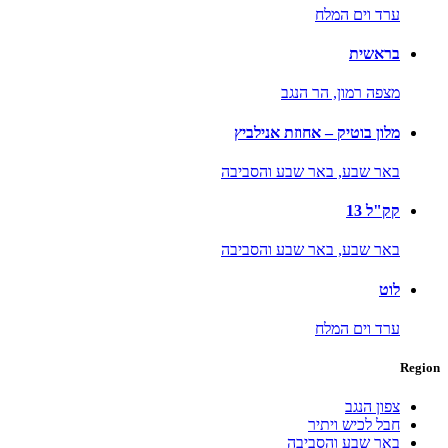
ערד וים המלח
בראשית
מצפה רמון,
הר הנגב
מלון בוטיק – אחוזת אנילביץ
באר שבע,
באר שבע והסביבה
קק"ל 13
באר שבע,
באר שבע והסביבה
לוט
ערד וים המלח
Region
צפון הנגב
חבל לכיש ויתיר
באר שבע והסביבה