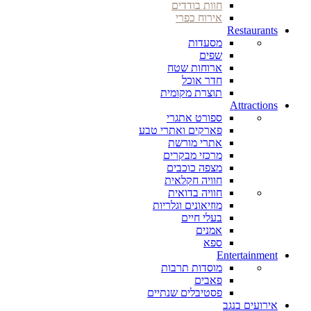
חוות בודדים
אירוח כפרי
Restaurants
מסעדות
שפים
ארוחות שטח
חדר אוכל
תוצרת מקומית
Attractions
ספורט אתגרי
פארקים ואתרי טבע
אתרי מורשת
מרכזי מבקרים
מצפה כוכבים
חוויה חקלאית
חוויה בדואית
מוזיאונים וגלריות
בעלי חיים
אמנים
ספא
Entertainment
מוסדות תרבות
פאבים
פסטיבלים שנתיים
אירועים בנגב