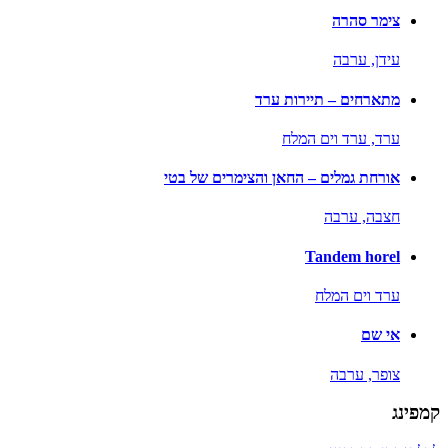
צימר סהרה
עידן,
ערבה
מתארחים – תיירות ערד
ערד,
ערד וים המלח
אורחת גמלים – החאן והצימרים של בטי
חצבה,
ערבה
Tandem horel
ערד וים המלח
אי שם
צופר,
ערבה
קמפינג