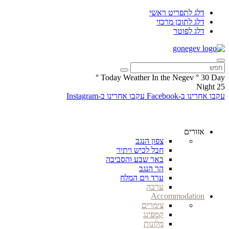
דלג לתפריט ראשי
דלג לתוכן מרכזי
דלג לפוטר
°
Today Weather In the Negev
°
30
Day
Night
25
עקבו אחרינו ב-Facebook
עקבו אחרינו ב-Instagram
אזורים
צפון הנגב
חבל לכיש ויתיר
באר שבע והסביבה
הר הנגב
ערד וים המלח
ערבה
Accommodation
צימרים
קמפינג
מלונות