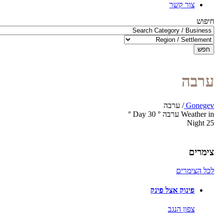
צור קשר
חיפוש
חפש
ערבה
Gonegev
/
ערבה
Weather in ערבה
°
30
Day
°
Night
25
צימרים
לכל הצימרים
פינוק אצל פינק
צפון הנגב