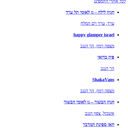
לכל אתרי הקמפינג
חניון לילה – גן לאומי תל ערד
ערד,
ערד וים המלח
happy glamper israel
מצפה רמון,
הר הנגב
פיוז בדואי
הר הנגב
ShakaVans
מצפה רמון,
הר הנגב
חניון הבשור – גן לאומי הבשור
אשכול,
צפון הנגב
חאן ספינת המדבר