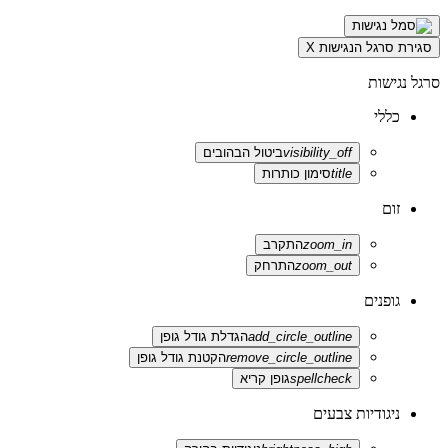
סגירת סרגל הנגישות
X
סרגל נגישות
כללי
visibility_off
ביטול הבהובים
title
סימון כותרות
זום
zoom_in
התקרב
zoom_out
התרחק
גופנים
add_circle_outline
הגדלת גודל גופן
remove_circle_outline
הקטנת גודל גופן
spellcheck
גופן קריא
ניגודיות צבעים