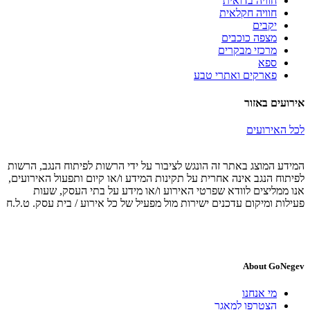
חוויה בדואית
חוויה חקלאית
יקבים
מצפה כוכבים
מרכזי מבקרים
ספא
פארקים ואתרי טבע
אירועים באזור
לכל האירועים
המידע המוצג באתר זה הונגש לציבור על ידי הרשות לפיתוח הנגב, הרשות
לפיתוח הנגב אינה אחרית על תקינות המידע ו/או קיום ותפעול האירועים,
אנו ממליצים לוודא שפרטי האירוע ו/או מידע על בתי העסק, שעות
פעילות ומיקום עדכנים ישירות מול מפעיל של כל אירוע / בית עסק. ט.ל.ח
About GoNegev
מי אנחנו
הצטרפו למאגר