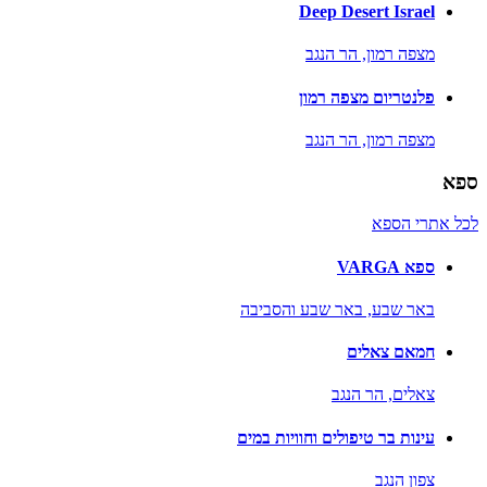
Deep Desert Israel
מצפה רמון,
הר הנגב
פלנטריום מצפה רמון
מצפה רמון,
הר הנגב
ספא
לכל אתרי הספא
ספא VARGA
באר שבע,
באר שבע והסביבה
חמאם צאלים
צאלים,
הר הנגב
עינות בר טיפולים וחוויות במים
צפון הנגב