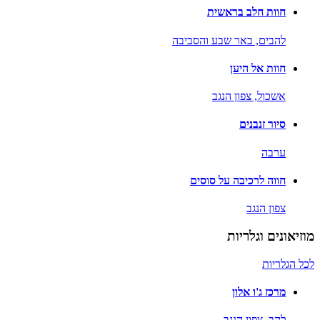
חוות חלב בראשית
להבים,
באר שבע והסביבה
חוות אל היען
אשכול,
צפון הנגב
סיור זנבנים
ערבה
חווה לרכיבה על סוסים
צפון הנגב
מוזיאונים וגלריות
לכל הגלריות
מרכז ג'ו אלון
להב,
צפון הנגב