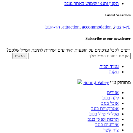
תקנון ותנאי שימוש באתר גונגב
Latest Searches
עין-חצבה
,
accommodation
,
attraction
,
הר-הנגב
Subscribe to our newsletter
רוצים לקבל עדכונים על הופעות ואירועים ישירות לתיבת המייל שלכם?
עמוד הבית
תקנון
מתוחזק ע"י
Spring Valley
אזורים
לינה בנגב
אוכל בנגב
אטרקציות בנגב
מסלולי טיול בנגב
תרבות ופנאי בנגב
אירועים בנגב
צור קשר