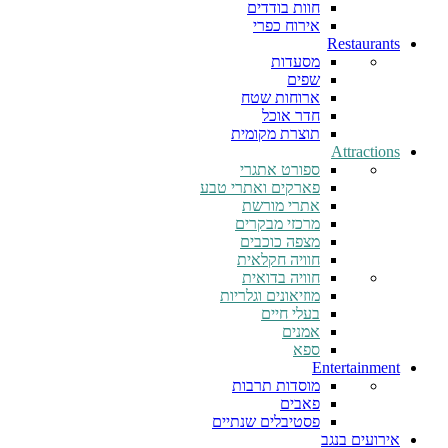
חוות בודדים
אירוח כפרי
Restaurants
מסעדות
שפים
ארוחות שטח
חדר אוכל
תוצרת מקומית
Attractions
ספורט אתגרי
פארקים ואתרי טבע
אתרי מורשת
מרכזי מבקרים
מצפה כוכבים
חוויה חקלאית
חוויה בדואית
מוזיאונים וגלריות
בעלי חיים
אמנים
ספא
Entertainment
מוסדות תרבות
פאבים
פסטיבלים שנתיים
אירועים בנגב