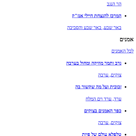
הר הנגב
המרכז להנצחת חיילי אנז"ק
באר שבע,
באר שבע והסביבה
אמנים
לכל האמנים
נדב ותמר מוזיקה ומחול בערבה
צוקים,
ערבה
זכוכית ועל מה שקשור בה
ערד,
ערד וים המלח
כפר האמנים בצוקים
צוקים,
ערבה
טלפלא עולם של פיות