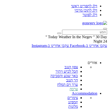
דלג לתפריט ראשי
דלג לתוכן מרכזי
דלג לפוטר
°
Today Weather In the Negev
°
30
Day
Night
24
עקבו אחרינו ב-Facebook
עקבו אחרינו ב-Instagram
אזורים
צפון הנגב
חבל לכיש ויתיר
באר שבע והסביבה
הר הנגב
ערד וים המלח
ערבה
Accommodation
צימרים
קמפינג
מלונות