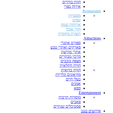
חוות בודדים
אירוח כפרי
Restaurants
מסעדות
שפים
ארוחות שטח
חדר אוכל
תוצרת מקומית
Attractions
ספורט אתגרי
פארקים ואתרי טבע
אתרי מורשת
מרכזי מבקרים
מצפה כוכבים
חוויה חקלאית
חוויה בדואית
מוזיאונים וגלריות
בעלי חיים
אמנים
ספא
Entertainment
מוסדות תרבות
פאבים
פסטיבלים שנתיים
אירועים בנגב