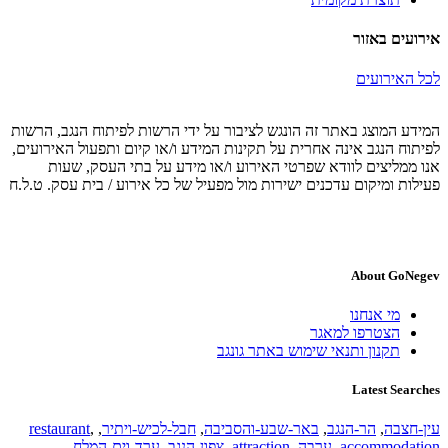
אירועים באזור
לכל האירועים
המידע המוצג באתר זה הונגש לציבור על ידי הרשות לפיתוח הנגב, הרשות
לפיתוח הנגב אינה אחרית על תקינות המידע ו/או קיום ותפעול האירועים,
אנו ממליצים לוודא שפרטי האירוע ו/או מידע על בתי העסק, שעות
פעילות ומיקום עדכנים ישירות מול מפעיל של כל אירוע / בית עסק. ט.ל.ח
About GoNegev
מי אנחנו
הצטרפו למאגר
תקנון ותנאי שימוש באתר גונגב
Latest Searches
עין-חצבה
,
הר-הנגב
,
באר-שבע-והסביבה
,
חבל-לכיש-ויתיר
,
,
restaurant
accommodation
,
ערבה
,
attraction
,
צפון-הנגב
,
ערד-וים-המלח