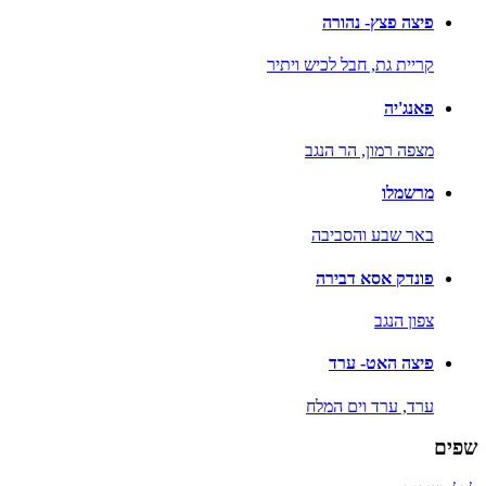
פיצה פצץ- נהורה
קריית גת,
חבל לכיש ויתיר
פאנג'יה
מצפה רמון,
הר הנגב
מרשמלו
באר שבע והסביבה
פונדק אסא דבירה
צפון הנגב
פיצה האט- ערד
ערד,
ערד וים המלח
שפים