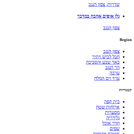
שדרות,
צפון הנגב
גלו אופים אהבה במדבר
צפון הנגב
Region
צפון הנגב
חבל לכיש ויתיר
באר שבע והסביבה
הר הנגב
ערבה
ערד וים המלח
קטגוריות
בית קפה
ארוחות שטח
מסעדות
גלידריה
חדר אוכל
שפים
תוצרת מקומית