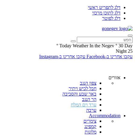
דלג לתפריט ראשי
דלג לתוכן מרכזי
דלג לפוטר
°
Today Weather In the Negev
°
30
Day
Night
25
עקבו אחרינו ב-Facebook
עקבו אחרינו ב-Instagram
אזורים
צפון הנגב
חבל לכיש ויתיר
באר שבע והסביבה
הר הנגב
ערד וים המלח
ערבה
Accommodation
צימרים
קמפינג
מלונות