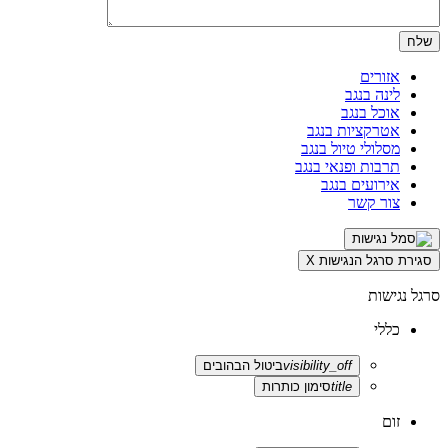
אזורים
לינה בנגב
אוכל בנגב
אטרקציות בנגב
מסלולי טיול בנגב
תרבות ופנאי בנגב
אירועים בנגב
צור קשר
סגירת סרגל הנגישות
X
סרגל נגישות
כללי
visibility_off
ביטול הבהובים
title
סימון כותרות
זום