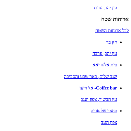
עין יהב,
ערבה
ארוחות שטח
לכל ארוחות השטח
דק בר
עין יהב,
ערבה
בית אלזהראא
שגב שלום,
באר שבע והסביבה
Coffee bar- אל היען
עין הבשור,
צפון הנגב
בחצר של אורה
צפון הנגב