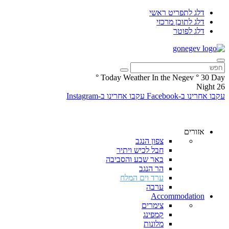
דלג לתפריט ראשי
דלג לתוכן מרכזי
דלג לפוטר
°
Today Weather In the Negev
°
30
Day
Night
26
עקבו אחרינו ב-Facebook
עקבו אחרינו ב-Instagram
אזורים
צפון הנגב
חבל לכיש ויתיר
באר שבע והסביבה
הר הנגב
ערד וים המלח
ערבה
Accommodation
צימרים
קמפינג
מלונות