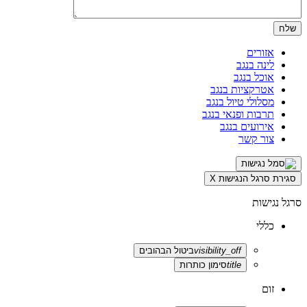
אזורים
לינה בנגב
אוכל בנגב
אטרקציות בנגב
מסלולי טיול בנגב
תרבות ופנאי בנגב
אירועים בנגב
צור קשר
סגירת סרגל הנגישות
X
סרגל נגישות
כללי
visibility_off
ביטול הבהובים
title
סימון כותרות
זום