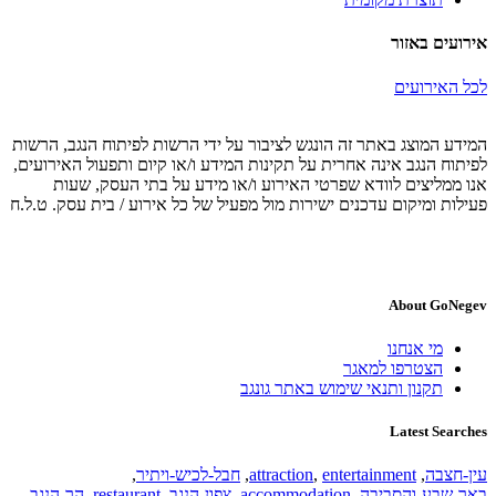
אירועים באזור
לכל האירועים
המידע המוצג באתר זה הונגש לציבור על ידי הרשות לפיתוח הנגב, הרשות
לפיתוח הנגב אינה אחרית על תקינות המידע ו/או קיום ותפעול האירועים,
אנו ממליצים לוודא שפרטי האירוע ו/או מידע על בתי העסק, שעות
פעילות ומיקום עדכנים ישירות מול מפעיל של כל אירוע / בית עסק. ט.ל.ח
About GoNegev
מי אנחנו
הצטרפו למאגר
תקנון ותנאי שימוש באתר גונגב
Latest Searches
עין-חצבה
,
entertainment
,
attraction
,
חבל-לכיש-ויתיר
,
באר-שבע-והסביבה
,
accommodation
,
צפון-הנגב
,
restaurant
,
הר-הנגב