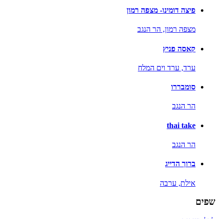
פיצה דומינו- מצפה רמון
מצפה רמון,
הר הנגב
קאסה פניץ
ערד,
ערד וים המלח
סומבררו
הר הנגב
thai take
הר הנגב
ברוך הדייג
אילת,
ערבה
שפים