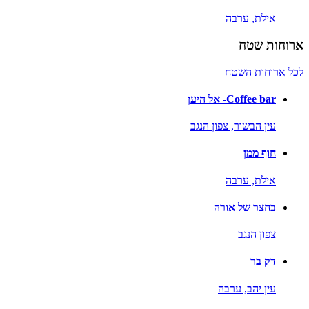
אילת,
ערבה
ארוחות שטח
לכל ארוחות השטח
Coffee bar- אל היען
עין הבשור,
צפון הנגב
חוף ממן
אילת,
ערבה
בחצר של אורה
צפון הנגב
דק בר
עין יהב,
ערבה