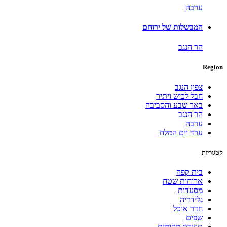
ערבה
המבשלות של ירוחם
הר הנגב
Region
צפון הנגב
חבל לכיש ויתיר
באר שבע והסביבה
הר הנגב
ערבה
ערד וים המלח
קטגוריות
בית קפה
ארוחות שטח
מסעדות
גלידריה
חדר אוכל
שפים
תוצרת מקומית