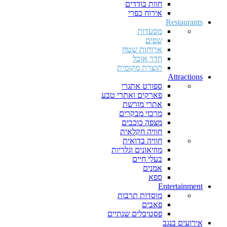
חוות בודדים
אירוח כפרי
Restaurants
מסעדות
שפים
ארוחות שטח
חדר אוכל
תוצרת מקומית
Attractions
ספורט אתגרי
פארקים ואתרי טבע
אתרי מורשת
מרכזי מבקרים
מצפה כוכבים
חוויה חקלאית
חוויה בדואית
מוזיאונים וגלריות
בעלי חיים
אמנים
ספא
Entertainment
מוסדות תרבות
פאבים
פסטיבלים שנתיים
אירועים בנגב