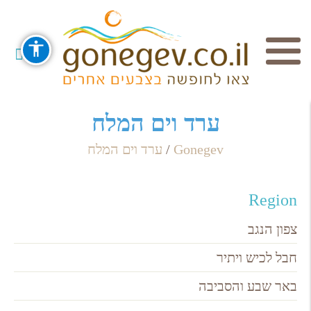
חיפוש
ערד וים המלח
Gonegev
/
ערד וים המלח
Search Category / Business
Region / Settlement
Region
חפש
צפון הנגב
חבל לכיש ויתיר
באר שבע והסביבה