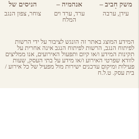
משק חביב –
אנהמיה –
הניסים של
חקלאות
מטבח ביתי
השף
עידן,
ערבה
ערד,
ערד וים
צוחר,
צפון הנגב
ציונית בערבה
מקומי
המלח
המידע המוצג באתר זה הונגש לציבור על ידי הרשות
לפיתוח הנגב, הרשות לפיתוח הנגב אינה אחרית על
תקינות המידע ו/או קיום ותפעול האירועים, אנו ממליצים
לוודא שפרטי האירוע ו/או מידע על בתי העסק, שעות
פעילות ומיקום עדכנים ישירות מול מפעיל של כל אירוע /
בית עסק. ט.ל.ח
About GoNegev
מי אנחנו
הצטרפו למאגר
תקנון ותנאי שימוש באתר גונגב