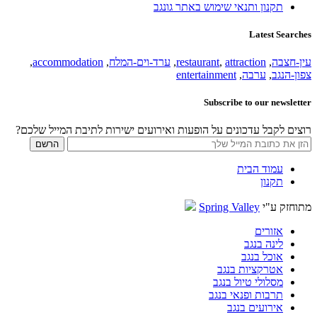
תקנון ותנאי שימוש באתר גונגב
Latest Searches
עין-חצבה
,
attraction
,
restaurant
,
ערד-וים-המלח
,
accommodation
,
צפון-הנגב
,
ערבה
,
entertainment
Subscribe to our newsletter
רוצים לקבל עדכונים על הופעות ואירועים ישירות לתיבת המייל שלכם?
עמוד הבית
תקנון
מתוחזק ע"י
Spring Valley
אזורים
לינה בנגב
אוכל בנגב
אטרקציות בנגב
מסלולי טיול בנגב
תרבות ופנאי בנגב
אירועים בנגב