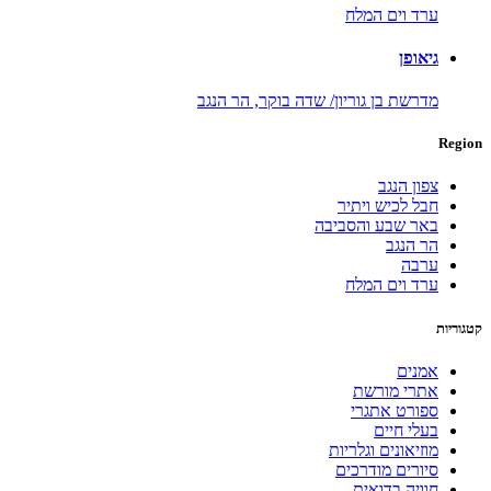
ערד וים המלח
גיאופן
מדרשת בן גוריון/ שדה בוקר,
הר הנגב
Region
צפון הנגב
חבל לכיש ויתיר
באר שבע והסביבה
הר הנגב
ערבה
ערד וים המלח
קטגוריות
אמנים
אתרי מורשת
ספורט אתגרי
בעלי חיים
מוזיאונים וגלריות
סיורים מודרכים
חוויה בדואית