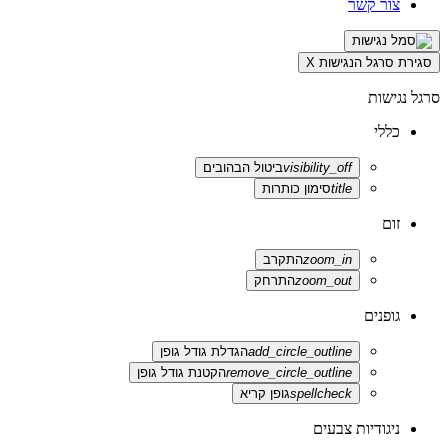
צור קשר
סגירת סרגל הנגישות
X
סרגל נגישות
כללי
visibility_off
ביטול הבהובים
title
סימון כותרות
זום
zoom_in
התקרב
zoom_out
התרחק
גופנים
add_circle_outline
הגדלת גודל גופן
remove_circle_outline
הקטנת גודל גופן
spellcheck
גופן קריא
ניגודיות צבעים