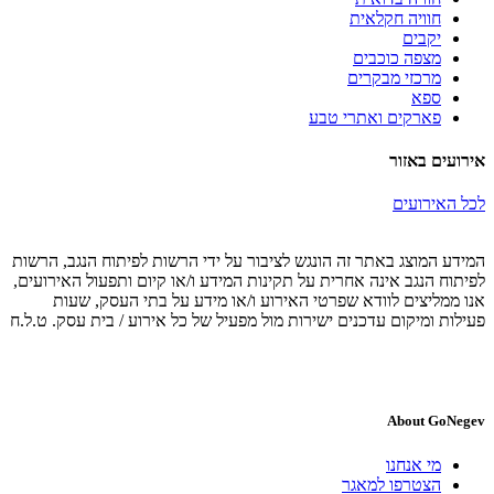
חוויה חקלאית
יקבים
מצפה כוכבים
מרכזי מבקרים
ספא
פארקים ואתרי טבע
אירועים באזור
לכל האירועים
המידע המוצג באתר זה הונגש לציבור על ידי הרשות לפיתוח הנגב, הרשות
לפיתוח הנגב אינה אחרית על תקינות המידע ו/או קיום ותפעול האירועים,
אנו ממליצים לוודא שפרטי האירוע ו/או מידע על בתי העסק, שעות
פעילות ומיקום עדכנים ישירות מול מפעיל של כל אירוע / בית עסק. ט.ל.ח
About GoNegev
מי אנחנו
הצטרפו למאגר