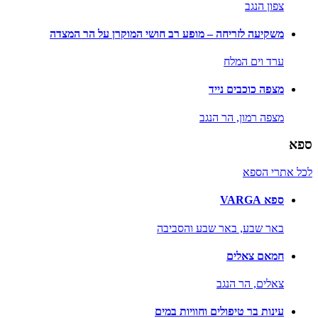
צפון הנגב
משקיעה לזריחה – מופע רב חושי המוקרן על הר המצדה
ערד וים המלח
מצפה כוכבים נייד
מצפה רמון,
הר הנגב
ספא
לכל אתרי הספא
ספא VARGA
באר שבע,
באר שבע והסביבה
חמאם צאלים
צאלים,
הר הנגב
עינות בר טיפולים וחוויות במים