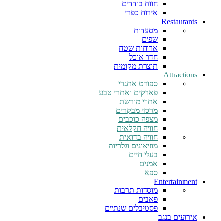
חוות בודדים
אירוח כפרי
Restaurants
מסעדות
שפים
ארוחות שטח
חדר אוכל
תוצרת מקומית
Attractions
ספורט אתגרי
פארקים ואתרי טבע
אתרי מורשת
מרכזי מבקרים
מצפה כוכבים
חוויה חקלאית
חוויה בדואית
מוזיאונים וגלריות
בעלי חיים
אמנים
ספא
Entertainment
מוסדות תרבות
פאבים
פסטיבלים שנתיים
אירועים בנגב