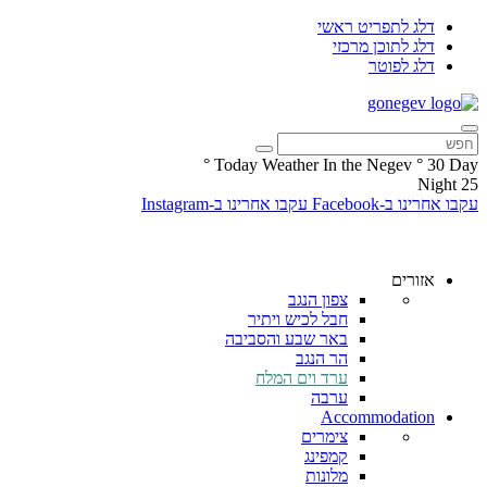
דלג לתפריט ראשי
דלג לתוכן מרכזי
דלג לפוטר
°
Today Weather In the Negev
°
30
Day
Night
25
עקבו אחרינו ב-Facebook
עקבו אחרינו ב-Instagram
אזורים
צפון הנגב
חבל לכיש ויתיר
באר שבע והסביבה
הר הנגב
ערד וים המלח
ערבה
Accommodation
צימרים
קמפינג
מלונות