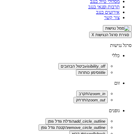
מסלולי טיול בנגב
תרבות ופנאי בנגב
אירועים בנגב
צור קשר
סגירת סרגל הנגישות
X
סרגל נגישות
כללי
visibility_off
ביטול הבהובים
title
סימון כותרות
זום
zoom_in
התקרב
zoom_out
התרחק
גופנים
add_circle_outline
הגדלת גודל גופן
remove_circle_outline
הקטנת גודל גופן
spellcheck
גופן קריא