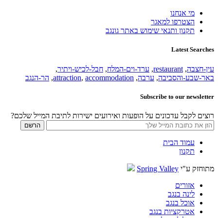
מי אנחנו
הצטרפו למאגר
תקנון ותנאי שימוש באתר גונגב
Latest Searches
עין-חצבה
,
restaurant
,
ערד-וים-המלח
,
חבל-לכיש-ויתיר
,
באר-שבע-והסביבה
,
ערבה
,
accommodation
,
attraction
,
הר-הנגב
Subscribe to our newsletter
רוצים לקבל עדכונים על הופעות ואירועים ישירות לתיבת המייל שלכם?
עמוד הבית
תקנון
מתוחזק ע"י
Spring Valley
אזורים
לינה בנגב
אוכל בנגב
אטרקציות בנגב