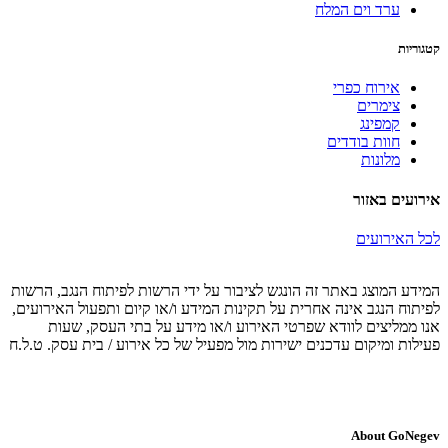
ערד וים המלח
קטגוריות
אירוח כפרי
צימרים
קמפינג
חוות בודדים
מלונות
אירועים באזור
לכל האירועים
המידע המוצג באתר זה הונגש לציבור על ידי הרשות לפיתוח הנגב, הרשות
לפיתוח הנגב אינה אחרית על תקינות המידע ו/או קיום ותפעול האירועים,
אנו ממליצים לוודא שפרטי האירוע ו/או מידע על בתי העסק, שעות
פעילות ומיקום עדכנים ישירות מול מפעיל של כל אירוע / בית עסק. ט.ל.ח
About GoNegev