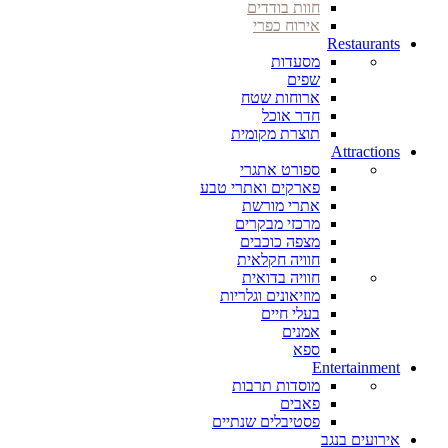
חוות בודדים
אירוח כפרי
Restaurants
מסעדות
שפים
ארוחות שטח
חדר אוכל
תוצרת מקומית
Attractions
ספורט אתגרי
פארקים ואתרי טבע
אתרי מורשת
מרכזי מבקרים
מצפה כוכבים
חוויה חקלאית
חוויה בדואית
מוזיאונים וגלריות
בעלי חיים
אמנים
ספא
Entertainment
מוסדות תרבות
פאבים
פסטיבלים שנתיים
אירועים בנגב