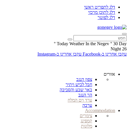
דלג לתפריט ראשי
דלג לתוכן מרכזי
דלג לפוטר
°
Today Weather In the Negev
°
30
Day
Night
26
עקבו אחרינו ב-Facebook
עקבו אחרינו ב-Instagram
אזורים
צפון הנגב
חבל לכיש ויתיר
באר שבע והסביבה
הר הנגב
ערד וים המלח
ערבה
Accommodation
צימרים
קמפינג
מלונות