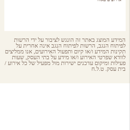
המידע המוצג באתר זה הונגש לציבור על ידי הרשות
לפיתוח הנגב, הרשות לפיתוח הנגב אינה אחרית על
תקינות המידע ו/או קיום ותפעול האירועים, אנו ממליצים
לוודא שפרטי האירוע ו/או מידע על בתי העסק, שעות
פעילות ומיקום עדכנים ישירות מול מפעיל של כל אירוע /
בית עסק. ט.ל.ח
About GoNegev
מי אנחנו
הצטרפו למאגר
תקנון ותנאי שימוש באתר גונגב