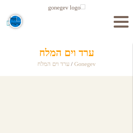
חיפוש
ערד וים המלח
Gonegev
/
ערד וים המלח
מוסדות תרבות
לכל מוסדות התרבות
חפש