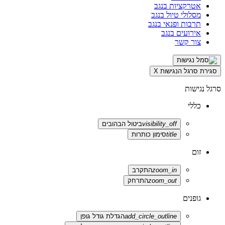
אטרקציות בנגב
מסלולי טיול בנגב
תרבות ופנאי בנגב
אירועים בנגב
צור קשר
סגירת סרגל הנגישות
X
סרגל נגישות
כללי
visibility_off
ביטול הבהובים
title
סימון כותרות
זום
zoom_in
התקרב
zoom_out
התרחק
גופנים
add_circle_outline
הגדלת גודל גופן