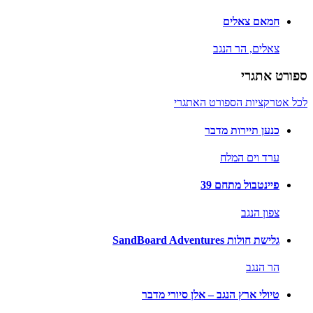
חמאם צאלים
צאלים,
הר הנגב
ספורט אתגרי
לכל אטרקציות הספורט האתגרי
כנען תיירות מדבר
ערד וים המלח
פיינטבול מתחם 39
צפון הנגב
גלישת חולות SandBoard Adventures
הר הנגב
טיולי ארץ הנגב – אלן סיורי מדבר