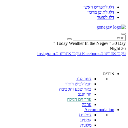
דלג לתפריט ראשי
דלג לתוכן מרכזי
דלג לפוטר
°
Today Weather In the Negev
°
30
Day
Night
26
עקבו אחרינו ב-Facebook
עקבו אחרינו ב-Instagram
אזורים
צפון הנגב
חבל לכיש ויתיר
באר שבע והסביבה
הר הנגב
ערד וים המלח
ערבה
Accommodation
צימרים
קמפינג
מלונות