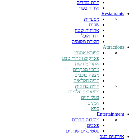
חוות בודדים
אירוח כפרי
Restaurants
מסעדות
שפים
ארוחות שטח
חדר אוכל
תוצרת מקומית
Attractions
ספורט אתגרי
פארקים ואתרי טבע
אתרי מורשת
מרכזי מבקרים
מצפה כוכבים
חוויה חקלאית
חוויה בדואית
מוזיאונים וגלריות
בעלי חיים
אמנים
ספא
Entertainment
מוסדות תרבות
פאבים
פסטיבלים שנתיים
אירועים בנגב