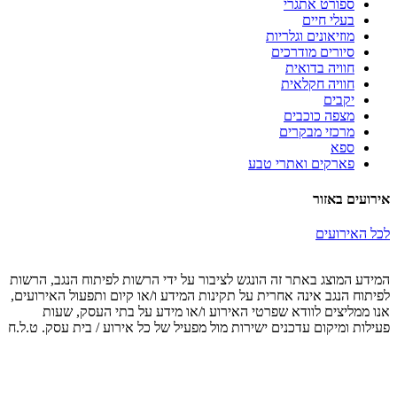
ספורט אתגרי
בעלי חיים
מוזיאונים וגלריות
סיורים מודרכים
חוויה בדואית
חוויה חקלאית
יקבים
מצפה כוכבים
מרכזי מבקרים
ספא
פארקים ואתרי טבע
אירועים באזור
לכל האירועים
המידע המוצג באתר זה הונגש לציבור על ידי הרשות לפיתוח הנגב, הרשות
לפיתוח הנגב אינה אחרית על תקינות המידע ו/או קיום ותפעול האירועים,
אנו ממליצים לוודא שפרטי האירוע ו/או מידע על בתי העסק, שעות
פעילות ומיקום עדכנים ישירות מול מפעיל של כל אירוע / בית עסק. ט.ל.ח