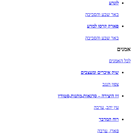
לונדע
באר שבע והסביבה
פארק קרסו למדע
באר שבע והסביבה
אמנים
לכל האמנים
שוק איכרים ומעצבים
צפון הנגב
זיו היצירה – סדנאות,מתנות,סטודיו
עין יהב,
ערבה
רוח המדבר
פארן,
ערבה