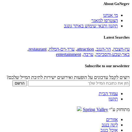
About GoNegev
מי אנחנו
הצטרפו למאגר
תקנון ותנאי שימוש באתר גונגב
Latest Searches
עין-חצבה
,
הר-הנגב
,
attraction
,
ערד-וים-המלח
,
restaurant
,
באר-שבע-והסביבה
,
ערבה
,
entertainment
Subscribe to our newsletter
רוצים לקבל עדכונים על הופעות ואירועים ישירות לתיבת המייל שלכם?
עמוד הבית
תקנון
מתוחזק ע"י
Spring Valley
אזורים
לינה בנגב
אוכל בנגב