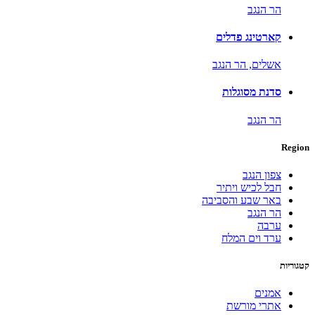
הר הנגב
קארטינג פדלים
אשלים,
הר הנגב
סדנת מסוגלות
הר הנגב
Region
צפון הנגב
חבל לכיש ויתיר
באר שבע והסביבה
הר הנגב
ערבה
ערד וים המלח
קטגוריות
אמנים
אתרי מורשת