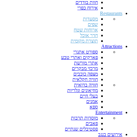
חוות בודדים
אירוח כפרי
Restaurants
מסעדות
שפים
ארוחות שטח
חדר אוכל
תוצרת מקומית
Attractions
ספורט אתגרי
פארקים ואתרי טבע
אתרי מורשת
מרכזי מבקרים
מצפה כוכבים
חוויה חקלאית
חוויה בדואית
מוזיאונים וגלריות
בעלי חיים
אמנים
ספא
Entertainment
מוסדות תרבות
פאבים
פסטיבלים שנתיים
אירועים בנגב