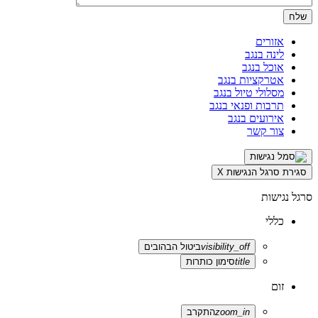
אזורים
לינה בנגב
אוכל בנגב
אטרקציות בנגב
מסלולי טיול בנגב
תרבות ופנאי בנגב
אירועים בנגב
צור קשר
סגירת סרגל הנגישות
X
סרגל נגישות
כללי
visibility_off
ביטול הבהובים
title
סימון כותרות
זום
zoom_in
התקרב