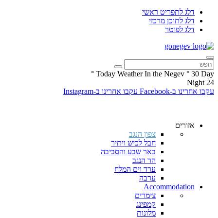
דלג לתפריט ראשי
דלג לתוכן מרכזי
דלג לפוטר
°
Today Weather In the Negev
°
30
Day
Night
24
עקבו אחרינו ב-Facebook
עקבו אחרינו ב-Instagram
אזורים
צפון הנגב
חבל לכיש ויתיר
באר שבע והסביבה
הר הנגב
ערד וים המלח
ערבה
Accommodation
צימרים
קמפינג
מלונות