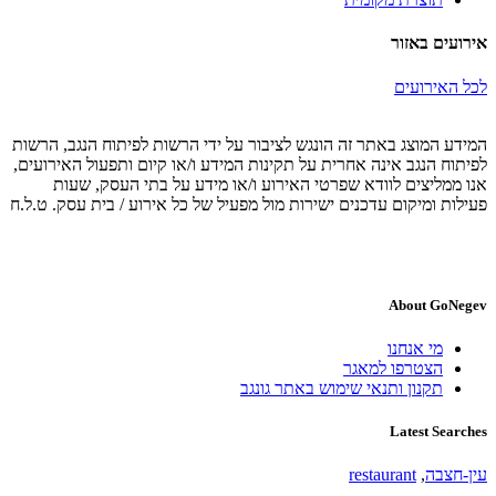
אירועים באזור
לכל האירועים
המידע המוצג באתר זה הונגש לציבור על ידי הרשות לפיתוח הנגב, הרשות
לפיתוח הנגב אינה אחרית על תקינות המידע ו/או קיום ותפעול האירועים,
אנו ממליצים לוודא שפרטי האירוע ו/או מידע על בתי העסק, שעות
פעילות ומיקום עדכנים ישירות מול מפעיל של כל אירוע / בית עסק. ט.ל.ח
About GoNegev
מי אנחנו
הצטרפו למאגר
תקנון ותנאי שימוש באתר גונגב
Latest Searches
עין-חצבה
,
restaurant