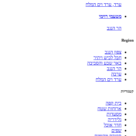
ערד,
ערד וים המלח
מטעמי רוימי
הר הנגב
Region
צפון הנגב
חבל לכיש ויתיר
באר שבע והסביבה
הר הנגב
ערבה
ערד וים המלח
קטגוריות
בית קפה
ארוחות שטח
מסעדות
גלידריה
חדר אוכל
שפים
תוצרת מקומית