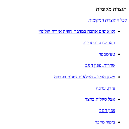
תוצרת מקומית
לכל התוצרת המקומית
גלו אופים אהבה במדבר- חווית אירוח קולינרי
באר שבע והסביבה
טעימבפה
שדרות,
צפון הנגב
משק חביב – חקלאות ציונית בערבה
עידן,
ערבה
אצל סיגלית בחצר
צפון הנגב
ציפור מדבר