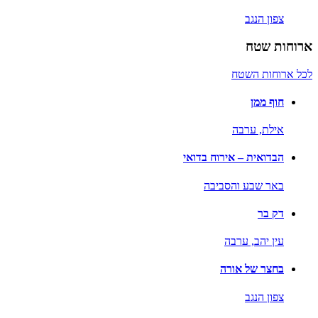
צפון הנגב
ארוחות שטח
לכל ארוחות השטח
חוף ממן
אילת,
ערבה
הבדואית – אירוח בדואי
באר שבע והסביבה
דק בר
עין יהב,
ערבה
בחצר של אורה
צפון הנגב