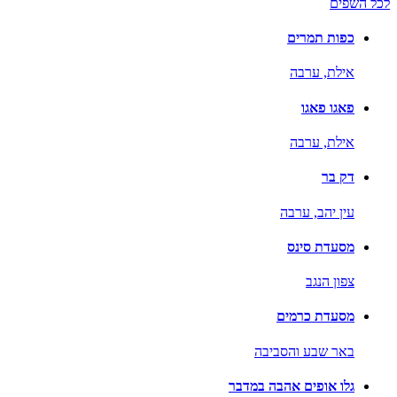
לכל השפים
כפות תמרים
אילת,
ערבה
פאגו פאגו
אילת,
ערבה
דק בר
עין יהב,
ערבה
מסעדת סינס
צפון הנגב
מסעדת כרמים
באר שבע והסביבה
גלו אופים אהבה במדבר