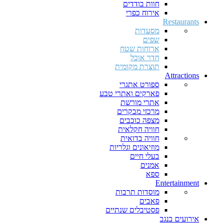
חוות בודדים
אירוח כפרי
Restaurants
מסעדות
שפים
ארוחות שטח
חדר אוכל
תוצרת מקומית
Attractions
ספורט אתגרי
פארקים ואתרי טבע
אתרי מורשת
מרכזי מבקרים
מצפה כוכבים
חוויה חקלאית
חוויה בדואית
מוזיאונים וגלריות
בעלי חיים
אמנים
ספא
Entertainment
מוסדות תרבות
פאבים
פסטיבלים שנתיים
אירועים בנגב