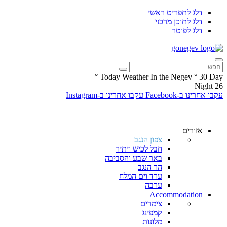
דלג לתפריט ראשי
דלג לתוכן מרכזי
דלג לפוטר
°
Today Weather In the Negev
°
30
Day
Night
26
עקבו אחרינו ב-Facebook
עקבו אחרינו ב-Instagram
אזורים
צפון הנגב
חבל לכיש ויתיר
באר שבע והסביבה
הר הנגב
ערד וים המלח
ערבה
Accommodation
צימרים
קמפינג
מלונות