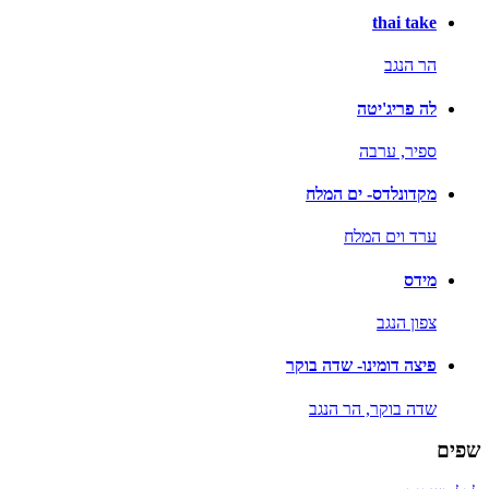
thai take
הר הנגב
לה פריג'יטה
ספיר,
ערבה
מקדונלדס- ים המלח
ערד וים המלח
מידס
צפון הנגב
פיצה דומינו- שדה בוקר
שדה בוקר,
הר הנגב
שפים