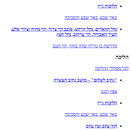
הליכות ג'יין
באר שבע,
באר שבע והסביבה
נחל חווארים, נחל קרקש, סובב הר צרור, הר מחיה וציורי סלע,
העיר האבודה, הר ערקוב, נחל חצץ
מדרשת בן גוריון/ שדה בוקר,
הר הנגב
הליכה
לכל מסלולי ההליכה
"נתיב לשלום" – מושב נתיב העשרה
צפון הנגב
הליכות ג'יין
באר שבע,
באר שבע והסביבה
חוד עקב ועין עקב