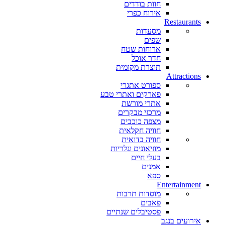
חוות בודדים
אירוח כפרי
Restaurants
מסעדות
שפים
ארוחות שטח
חדר אוכל
תוצרת מקומית
Attractions
ספורט אתגרי
פארקים ואתרי טבע
אתרי מורשת
מרכזי מבקרים
מצפה כוכבים
חוויה חקלאית
חוויה בדואית
מוזיאונים וגלריות
בעלי חיים
אמנים
ספא
Entertainment
מוסדות תרבות
פאבים
פסטיבלים שנתיים
אירועים בנגב