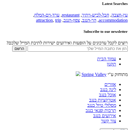
Latest Searches
עין-חצבה
,
חבל-לכיש-ויתיר
,
restaurant
,
ערד-וים-המלח
,
accommodation
,
הר-הנגב
,
צפון-הנגב
,
trip
,
attraction
Subscribe to our newsletter
רוצים לקבל עדכונים על הופעות ואירועים ישירות לתיבת המייל שלכם?
עמוד הבית
תקנון
מתוחזק ע"י
Spring Valley
אזורים
לינה בנגב
אוכל בנגב
אטרקציות בנגב
מסלולי טיול בנגב
תרבות ופנאי בנגב
אירועים בנגב
צור קשר