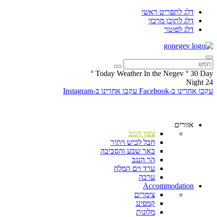
דלג לתפריט ראשי
דלג לתוכן מרכזי
דלג לפוטר
°
Today Weather In the Negev
°
30
Day
Night
24
עקבו אחרינו ב-Facebook
עקבו אחרינו ב-Instagram
אזורים
צפון הנגב
חבל לכיש ויתיר
באר שבע והסביבה
הר הנגב
ערד וים המלח
ערבה
Accommodation
צימרים
קמפינג
מלונות