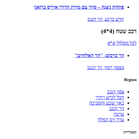
פתחת ניצנה – סיור עם מורת הדרך איריס ברזאני
קדש ברנע,
הר הנגב
רכב שטח (4*4)
לכל מסלולי 4*4
הר כרכום- "הר האלוהים"
מצפה רמון,
הר הנגב
Region
צפון הנגב
חבל לכיש ויתיר
באר שבע והסביבה
הר הנגב
ערבה
ערד וים המלח
קטגוריות