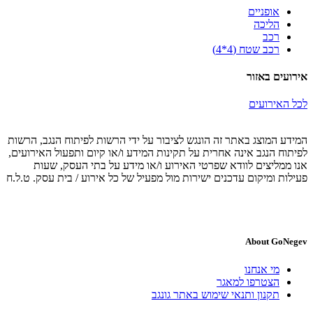
אופניים
הליכה
רכב
רכב שטח (4*4)
אירועים באזור
לכל האירועים
המידע המוצג באתר זה הונגש לציבור על ידי הרשות לפיתוח הנגב, הרשות
לפיתוח הנגב אינה אחרית על תקינות המידע ו/או קיום ותפעול האירועים,
אנו ממליצים לוודא שפרטי האירוע ו/או מידע על בתי העסק, שעות
פעילות ומיקום עדכנים ישירות מול מפעיל של כל אירוע / בית עסק. ט.ל.ח
About GoNegev
מי אנחנו
הצטרפו למאגר
תקנון ותנאי שימוש באתר גונגב