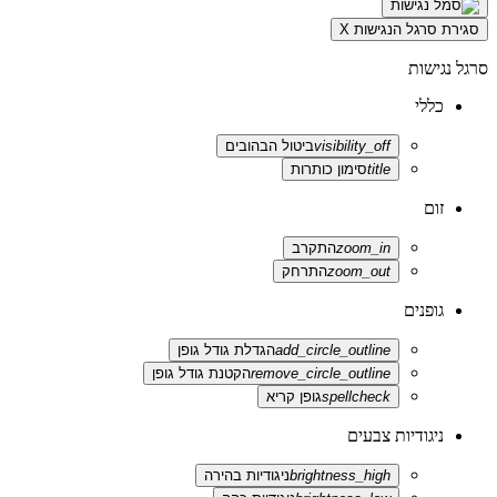
סגירת סרגל הנגישות
X
סרגל נגישות
כללי
visibility_off
ביטול הבהובים
title
סימון כותרות
זום
zoom_in
התקרב
zoom_out
התרחק
גופנים
add_circle_outline
הגדלת גודל גופן
remove_circle_outline
הקטנת גודל גופן
spellcheck
גופן קריא
ניגודיות צבעים
brightness_high
ניגודיות בהירה