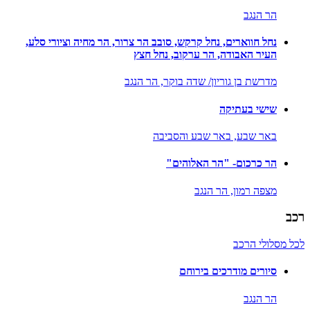
הר הנגב
נחל חווארים, נחל קרקש, סובב הר צרור, הר מחיה וציורי סלע,
העיר האבודה, הר ערקוב, נחל חצץ
מדרשת בן גוריון/ שדה בוקר,
הר הנגב
שישי בעתיקה
באר שבע,
באר שבע והסביבה
הר כרכום- "הר האלוהים"
מצפה רמון,
הר הנגב
רכב
לכל מסלולי הרכב
סיורים מודרכים בירוחם
הר הנגב