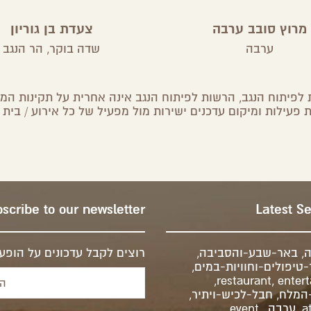
מרוץ סובב ערבה
צעדת בן גוריון
ערבה
שדה בוקר,
הר הנגב
לפיתוח הנגב, הרשות לפיתוח הנגב אינה אחרית על תקינות המיד
 פעילות ומיקום עדכנים ישירות מול מפעיל של כל אירוע / בית 
scribe to our newsletter
Latest S
ה
,
באר-שבע-והסביבה
,
רוצים לקבל עדכונים על הופעו
-טיפולים-וחוויות-במים
,
,
restaurant
,
enter
-המלח
,
חבל-לכיש-ויתיר
,
a
,
ערבה
,
,
event