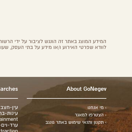
אלעד – תיאטרון אילת והערבה
אילת,
ערבה
המידע המוצג באתר זה הונגש לציבור על ידי הרשות 
לוודא שפרטי האירוע ו/או מידע על בתי העסק, שעות
earches
About GoNegev
עין-חצב
מי אנחנו
עינות-בר
הצטרפו למאגר
tainment
תקנון ותנאי שימוש באתר גונגב
ערד-וים
ttraction