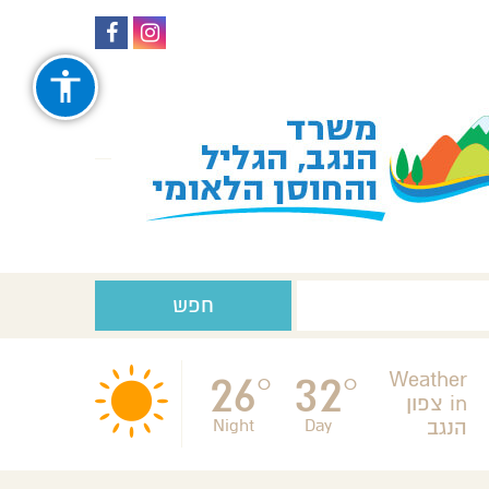
עקבו
עקבו
אחרינו
אחרינו
ב-
ב-
Facebook
Instagram
חפש
26
32
Weather
°
°
in צפון
Night
Day
הנגב