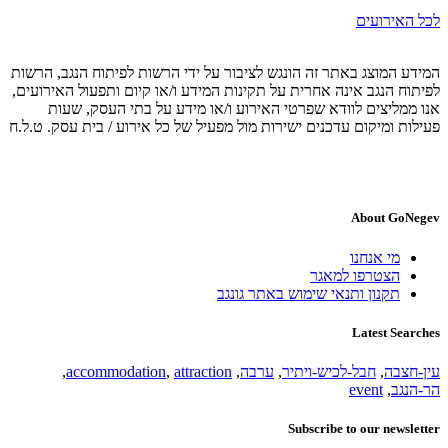
לכל האירועים
המידע המוצג באתר זה הונגש לציבור על ידי הרשות לפיתוח הנגב, הרשות
לפיתוח הנגב אינה אחרית על תקינות המידע ו/או קיום ותפעול האירועים,
אנו ממליצים לוודא שפרטי האירוע ו/או מידע על בתי העסק, שעות
פעילות ומיקום עדכנים ישירות מול מפעיל של כל אירוע / בית עסק. ט.ל.ח
About GoNegev
מי אנחנו
הצטרפו למאגר
תקנון ותנאי שימוש באתר גונגב
Latest Searches
עין-חצבה
,
חבל-לכיש-ויתיר
,
ערבה
,
attraction
,
accommodation
,
הר-הנגב
,
event
Subscribe to our newsletter