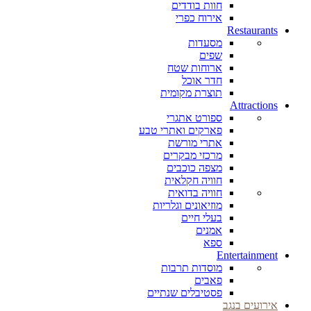
חוות בודדים
אירוח כפרי
Restaurants
מסעדות
שפים
ארוחות שטח
חדר אוכל
תוצרת מקומית
Attractions
ספורט אתגרי
פארקים ואתרי טבע
אתרי מורשת
מרכזי מבקרים
מצפה כוכבים
חוויה חקלאית
חוויה בדואית
מוזיאונים וגלריות
בעלי חיים
אמנים
ספא
Entertainment
מוסדות תרבות
פאבים
פסטיבלים שנתיים
אירועים בנגב