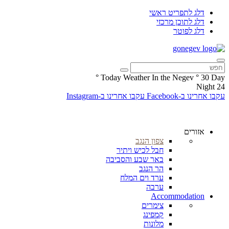
דלג לתפריט ראשי
דלג לתוכן מרכזי
דלג לפוטר
°
Today Weather In the Negev
°
30
Day
Night
24
עקבו אחרינו ב-Facebook
עקבו אחרינו ב-Instagram
אזורים
צפון הנגב
חבל לכיש ויתיר
באר שבע והסביבה
הר הנגב
ערד וים המלח
ערבה
Accommodation
צימרים
קמפינג
מלונות