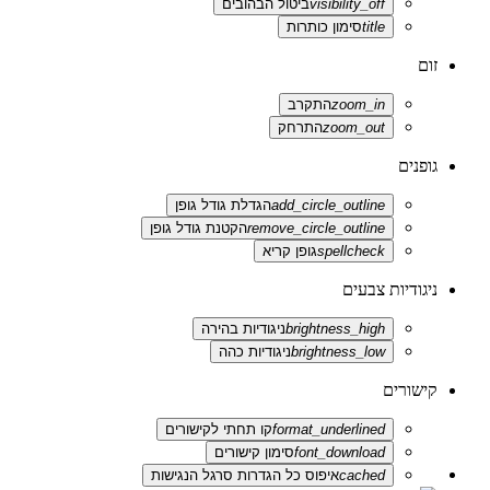
visibility_off
ביטול הבהובים
title
סימון כותרות
זום
zoom_in
התקרב
zoom_out
התרחק
גופנים
add_circle_outline
הגדלת גודל גופן
remove_circle_outline
הקטנת גודל גופן
spellcheck
גופן קריא
ניגודיות צבעים
brightness_high
ניגודיות בהירה
brightness_low
ניגודיות כהה
קישורים
format_underlined
קו תחתי לקישורים
font_download
סימון קישורים
cached
איפוס כל הגדרות סרגל הנגישות