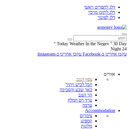
דלג לתפריט ראשי
דלג לתוכן מרכזי
דלג לפוטר
°
Today Weather In the Negev
°
30
Day
Night
24
עקבו אחרינו ב-Facebook
עקבו אחרינו ב-Instagram
אזורים
צפון הנגב
חבל לכיש ויתיר
באר שבע והסביבה
הר הנגב
ערד וים המלח
ערבה
Accommodation
צימרים
קמפינג
מלונות