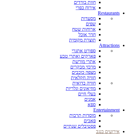
חוות בודדים
אירוח כפרי
Restaurants
מסעדות
שפים
ארוחות שטח
חדר אוכל
תוצרת מקומית
Attractions
ספורט אתגרי
פארקים ואתרי טבע
אתרי מורשת
מרכזי מבקרים
מצפה כוכבים
חוויה חקלאית
חוויה בדואית
מוזיאונים וגלריות
בעלי חיים
אמנים
ספא
Entertainment
מוסדות תרבות
פאבים
פסטיבלים שנתיים
אירועים בנגב