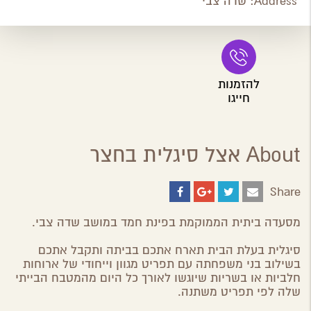
Address:
שדה צבי
להזמנות
חייגו
About אצל סיגלית בחצר
Share
Share
Share
Share
Share
on
on
on
by
ebook
Google
Twitter
Email
מסעדה ביתית הממוקמת בפינת חמד במושב שדה צבי.
Plus
סיגלית בעלת הבית תארח אתכם בביתה ותקבל אתכם
בשילוב בני משפחתה עם תפריט מגוון וייחודי של ארוחות
חלביות או בשריות שיוגשו לאורך כל היום מהמטבח הבייתי
שלה לפי תפריט משתנה.