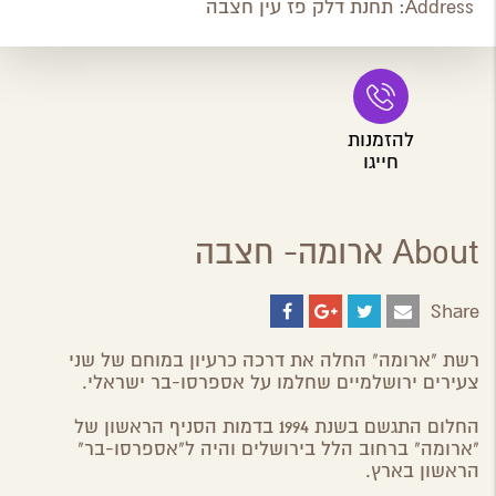
Address:
תחנת דלק פז עין חצבה
להזמנות
חייגו
About ארומה- חצבה
Share
Share
Share
Share
Share
on
on
on
by
ebook
Google
Twitter
Email
רשת "ארומה" החלה את דרכה כרעיון במוחם של שני
Plus
צעירים ירושלמיים שחלמו על אספרסו-בר ישראלי.
החלום התגשם בשנת 1994 בדמות הסניף הראשון של
"ארומה" ברחוב הלל בירושלים והיה ל"אספרסו-בר"
הראשון בארץ.