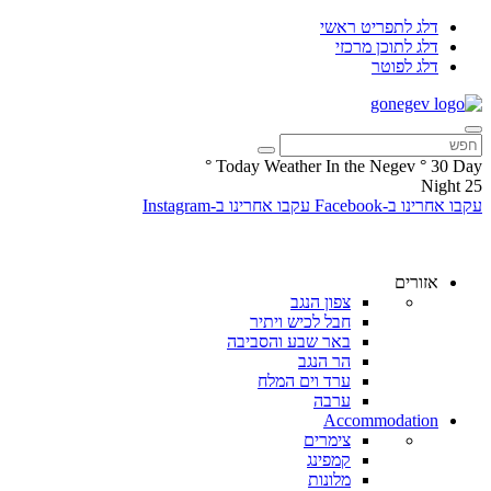
דלג לתפריט ראשי
דלג לתוכן מרכזי
דלג לפוטר
°
Today Weather In the Negev
°
30
Day
Night
25
עקבו אחרינו ב-Facebook
עקבו אחרינו ב-Instagram
אזורים
צפון הנגב
חבל לכיש ויתיר
באר שבע והסביבה
הר הנגב
ערד וים המלח
ערבה
Accommodation
צימרים
קמפינג
מלונות