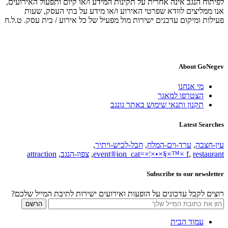
לפיתוח הנגב אינה אחרית על תקינות המידע ו/או קיום ותפעול האירועים,
אנו ממליצים לוודא שפרטי האירוע ו/או מידע על בתי העסק, שעות
פעילות ומיקום עדכנים ישירות מול מפעיל של כל אירוע / בית עסק. ט.ל.ח
About GoNegev
מי אנחנו
הצטרפו למאגר
תקנון ותנאי שימוש באתר גונגב
Latest Searches
עין-חצבה
,
ערד-וים-המלח
,
חבל-לכיש-ויתיר
,
restaurant
,
event®ion_cat=×¦×•×§×™× f
,
צפון-הנגב
,
attraction
Subscribe to our newsletter
רוצים לקבל עדכונים על הופעות ואירועים ישירות לתיבת המייל שלכם?
עמוד הבית