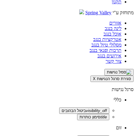
תקנון
מתוחזק ע"י
Spring Valley
אזורים
לינה בנגב
אוכל בנגב
אטרקציות בנגב
מסלולי טיול בנגב
תרבות ופנאי בנגב
אירועים בנגב
צור קשר
סגירת סרגל הנגישות
X
סרגל נגישות
כללי
visibility_off
ביטול הבהובים
title
סימון כותרות
זום