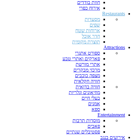
חוות בודדים
אירוח כפרי
Restaurants
מסעדות
שפים
ארוחות שטח
חדר אוכל
תוצרת מקומית
Attractions
ספורט אתגרי
פארקים ואתרי טבע
אתרי מורשת
מרכזי מבקרים
מצפה כוכבים
חוויה חקלאית
חוויה בדואית
מוזיאונים וגלריות
בעלי חיים
אמנים
ספא
Entertainment
מוסדות תרבות
פאבים
פסטיבלים שנתיים
אירועים בנגב