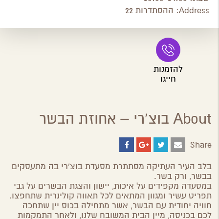
Address:
ההסתדרות 22
להזמנות
חייגו
About בוצ'רי – אחוזת הבשר
Share
Share
Share
Share
Share
on
on
on
by
ebook
Google
Twitter
Email
בלב העיר העתיקה מסתתרת מסעדת בוצ'רי בה מתעסקים
Plus
בבשר, ורק בשר.
במסעדה מקפידים על איכות, יישון והצגת הבשרים על גבי
תפריט עשיר ומגוון המתאים לכל תאווה קולינרית שתחפצו.
חוויה יחודית עם הבשר, אשר מתחילה בכוס יין שתחכה
לכם בכניסה, מיין הבית המשובח שלנו, ולאחר התמקמות