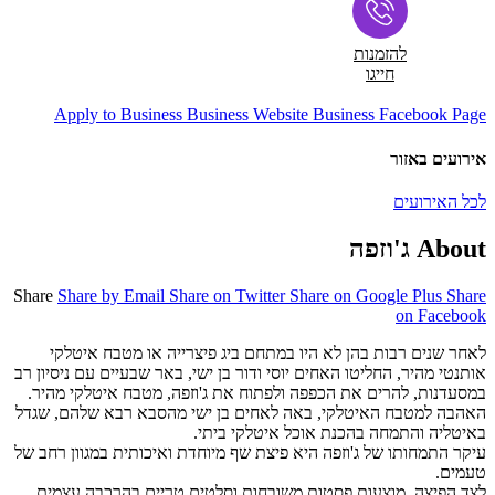
להזמנות
חייגו
Apply to Business
Business Website
Business Facebook Page
אירועים באזור
לכל האירועים
About ג'וזפה
Share
Share by Email
Share on Twitter
Share on Google Plus
Share
on Facebook
לאחר שנים רבות בהן לא היו במתחם ביג פיצרייה או מטבח איטלקי
אותנטי מהיר, החליטו האחים יוסי ודור בן ישי, באר שבעיים עם ניסיון רב
במסעדנות, להרים את הכפפה ולפתוח את ג'וזפה, מטבח איטלקי מהיר.
האהבה למטבח האיטלקי, באה לאחים בן ישי מהסבא רבא שלהם, שגדל
באיטליה והתמחה בהכנת אוכל איטלקי ביתי.
עיקר התמחותו של ג'וזפה היא פיצת שף מיוחדת ואיכותית במגוון רחב של
טעמים.
לצד הפיצה, מוצעות פסטות משובחות וסלטים טריים בהרכבה עצמית.