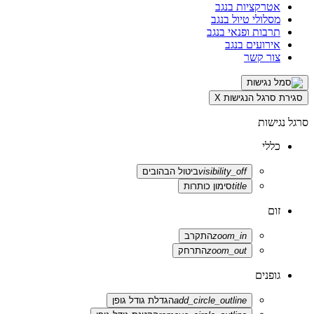
אטרקציות בנגב
מסלולי טיול בנגב
תרבות ופנאי בנגב
אירועים בנגב
צור קשר
סגירת סרגל הנגישות
X
סרגל נגישות
כללי
visibility_off
ביטול הבהובים
title
סימון כותרות
זום
zoom_in
התקרב
zoom_out
התרחק
גופנים
add_circle_outline
הגדלת גודל גופן