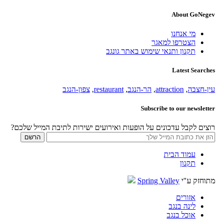
About GoNegev
מי אנחנו
הצטרפו למאגר
תקנון ותנאי שימוש באתר גונגב
Latest Searches
עין-חצבה
,
attraction
,
הר-הנגב
,
restaurant
,
צפון-הנגב
Subscribe to our newsletter
רוצים לקבל עדכונים על הופעות ואירועים ישירות לתיבת המייל שלכם?
עמוד הבית
תקנון
מתוחזק ע"י
Spring Valley
אזורים
לינה בנגב
אוכל בנגב