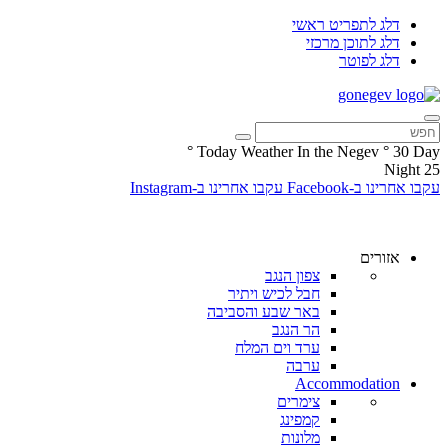
דלג לתפריט ראשי
דלג לתוכן מרכזי
דלג לפוטר
°
Today Weather In the Negev
°
30
Day
Night
25
עקבו אחרינו ב-Facebook
עקבו אחרינו ב-Instagram
אזורים
צפון הנגב
חבל לכיש ויתיר
באר שבע והסביבה
הר הנגב
ערד וים המלח
ערבה
Accommodation
צימרים
קמפינג
מלונות