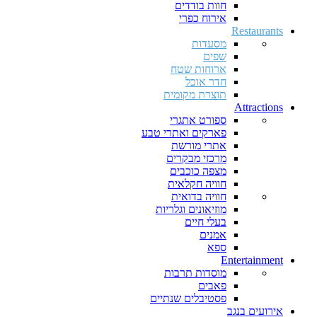
חוות בודדים
אירוח כפרי
Restaurants
מסעדות
שפים
ארוחות שטח
חדר אוכל
תוצרת מקומית
Attractions
ספורט אתגרי
פארקים ואתרי טבע
אתרי מורשת
מרכזי מבקרים
מצפה כוכבים
חוויה חקלאית
חוויה בדואית
מוזיאונים וגלריות
בעלי חיים
אמנים
ספא
Entertainment
מוסדות תרבות
פאבים
פסטיבלים שנתיים
אירועים בנגב