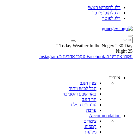
דלג לתפריט ראשי
דלג לתוכן מרכזי
דלג לפוטר
°
Today Weather In the Negev
°
30
Day
Night
25
עקבו אחרינו ב-Facebook
עקבו אחרינו ב-Instagram
אזורים
צפון הנגב
חבל לכיש ויתיר
באר שבע והסביבה
הר הנגב
ערד וים המלח
ערבה
Accommodation
צימרים
קמפינג
מלונות