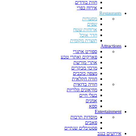
חוות בודדים
אירוח כפרי
Restaurants
מסעדות
שפים
ארוחות שטח
חדר אוכל
תוצרת מקומית
Attractions
ספורט אתגרי
פארקים ואתרי טבע
אתרי מורשת
מרכזי מבקרים
מצפה כוכבים
חוויה חקלאית
חוויה בדואית
מוזיאונים וגלריות
בעלי חיים
אמנים
ספא
Entertainment
מוסדות תרבות
פאבים
פסטיבלים שנתיים
אירועים בנגב