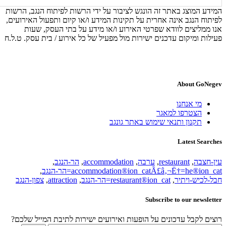
המידע המוצג באתר זה הונגש לציבור על ידי הרשות לפיתוח הנגב, הרשות
לפיתוח הנגב אינה אחרית על תקינות המידע ו/או קיום ותפעול האירועים,
אנו ממליצים לוודא שפרטי האירוע ו/או מידע על בתי העסק, שעות
פעילות ומיקום עדכנים ישירות מול מפעיל של כל אירוע / בית עסק. ט.ל.ח
About GoNegev
מי אנחנו
הצטרפו למאגר
תקנון ותנאי שימוש באתר גונגב
Latest Searches
עין-חצבה
,
restaurant
,
ערבה
,
accommodation
,
הר-הנגב
,
accommodation®ion_catÃ£â‚¬Ë†=he®ion_cat=הר-הנגב
,
חבל-לכיש-ויתיר
,
restaurant®ion_cat=הר-הנגב
,
attraction
,
צפון-הנגב
Subscribe to our newsletter
רוצים לקבל עדכונים על הופעות ואירועים ישירות לתיבת המייל שלכם?