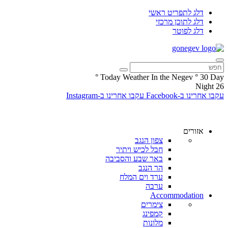
דלג לתפריט ראשי
דלג לתוכן מרכזי
דלג לפוטר
°
Today Weather In the Negev
°
30
Day
Night
26
עקבו אחרינו ב-Facebook
עקבו אחרינו ב-Instagram
אזורים
צפון הנגב
חבל לכיש ויתיר
באר שבע והסביבה
הר הנגב
ערד וים המלח
ערבה
Accommodation
צימרים
קמפינג
מלונות