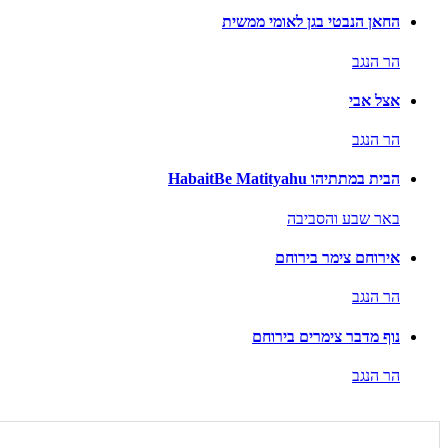
החאן הנבטי בגן לאומי ממשית
הר הנגב
אצל אבי
הר הנגב
הבית במתתיהו HabaitBe Matityahu
באר שבע והסביבה
אירוחם צימר בירוחם
הר הנגב
נוף מדבר צימרים בירוחם
הר הנגב