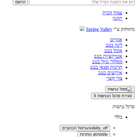
עמוד הבית
תקנון
מתוחזק ע"י
Spring Valley
אזורים
לינה בנגב
אוכל בנגב
אטרקציות בנגב
מסלולי טיול בנגב
תרבות ופנאי בנגב
אירועים בנגב
צור קשר
סגירת סרגל הנגישות
X
סרגל נגישות
כללי
visibility_off
ביטול הבהובים
title
סימון כותרות