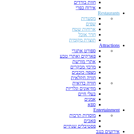
חוות בודדים
אירוח כפרי
Restaurants
מסעדות
שפים
ארוחות שטח
חדר אוכל
תוצרת מקומית
Attractions
ספורט אתגרי
פארקים ואתרי טבע
אתרי מורשת
מרכזי מבקרים
מצפה כוכבים
חוויה חקלאית
חוויה בדואית
מוזיאונים וגלריות
בעלי חיים
אמנים
ספא
Entertainment
מוסדות תרבות
פאבים
פסטיבלים שנתיים
אירועים בנגב