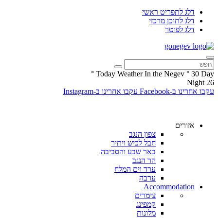
דלג לתפריט ראשי
דלג לתוכן מרכזי
דלג לפוטר
°
Today Weather In the Negev
°
30
Day
Night
26
עקבו אחרינו ב-Facebook
עקבו אחרינו ב-Instagram
אזורים
צפון הנגב
חבל לכיש ויתיר
באר שבע והסביבה
הר הנגב
ערד וים המלח
ערבה
Accommodation
צימרים
קמפינג
מלונות