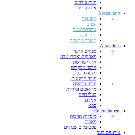
חוות בודדים
אירוח כפרי
Restaurants
מסעדות
שפים
ארוחות שטח
חדר אוכל
תוצרת מקומית
Attractions
ספורט אתגרי
פארקים ואתרי טבע
אתרי מורשת
מרכזי מבקרים
מצפה כוכבים
חוויה חקלאית
חוויה בדואית
מוזיאונים וגלריות
בעלי חיים
אמנים
ספא
Entertainment
מוסדות תרבות
פאבים
פסטיבלים שנתיים
אירועים בנגב