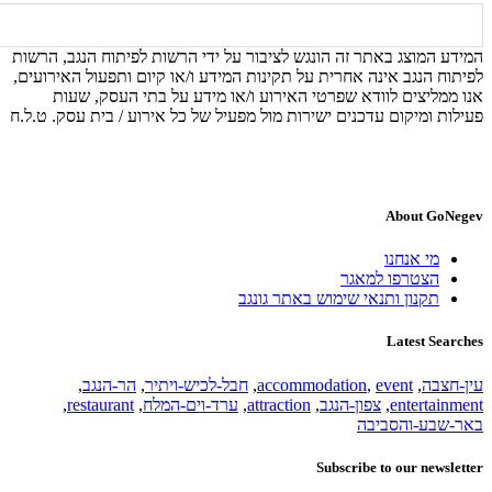
המידע המוצג באתר זה הונגש לציבור על ידי הרשות לפיתוח הנגב, הרשות
לפיתוח הנגב אינה אחרית על תקינות המידע ו/או קיום ותפעול האירועים,
אנו ממליצים לוודא שפרטי האירוע ו/או מידע על בתי העסק, שעות
פעילות ומיקום עדכנים ישירות מול מפעיל של כל אירוע / בית עסק. ט.ל.ח
About GoNegev
מי אנחנו
הצטרפו למאגר
תקנון ותנאי שימוש באתר גונגב
Latest Searches
עין-חצבה
,
event
,
accommodation
,
חבל-לכיש-ויתיר
,
הר-הנגב
,
entertainment
,
צפון-הנגב
,
attraction
,
ערד-וים-המלח
,
restaurant
,
באר-שבע-והסביבה
Subscribe to our newsletter