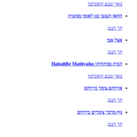
באר שבע והסביבה
החאן הנבטי בגן לאומי ממשית
הר הנגב
אצל אבי
הר הנגב
הבית במתתיהו HabaitBe Matityahu
באר שבע והסביבה
אירוחם צימר בירוחם
הר הנגב
נוף מדבר צימרים בירוחם
הר הנגב