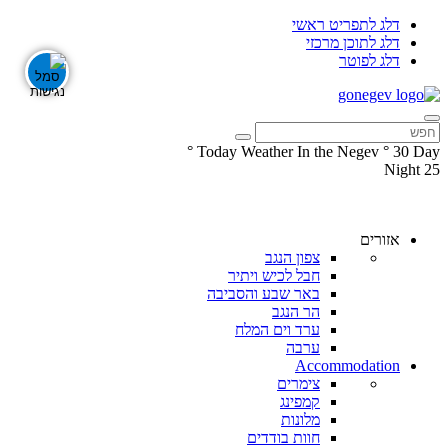
דלג לתפריט ראשי
דלג לתוכן מרכזי
דלג לפוטר
°
Today Weather In the Negev
°
30
Day
Night
25
עקבו
עקבו
אחרינו
אחרינו
ב-
ב-
אזורים
Facebook
Instagram
צפון הנגב
חבל לכיש ויתיר
באר שבע והסביבה
הר הנגב
ערד וים המלח
ערבה
Accommodation
צימרים
קמפינג
מלונות
חוות בודדים