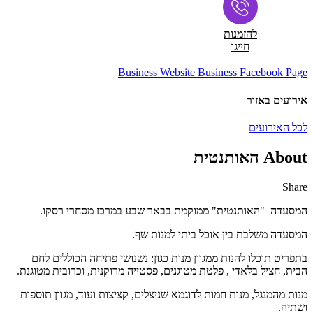
להזמנות
חייגו
Business Website
Business Facebook Page
אירועים באזור
לכל האירועים
About האותנטית
Share
Share
Share
Share
Share
by
on
on
on
המסעדה "האותנטית" ממוקמת בבאר שבע במרכז מסחרי רסקו.
Facebook
Google
Twitter
Email
Plus
המסעדה משלבת בין אוכל ביתי למנות שף.
בתפריט תוכלו להנות ממגוון מנות כגון: נשנושי פתיחה הכוללים לחם
הבית, חציל בלאדי , פלטת מטוגנים, פסטייה מרוקנית, וכרובית מטוגנת.
מנות מהמנגל, מנות חמות לדוגמא שניצלים, קציצות ועוד, מגוון תוספות
ושתיה.