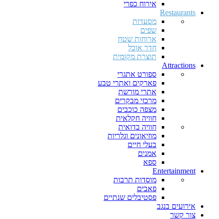
אירוח כפרי
Restaurants
מסעדות
שפים
ארוחות שטח
חדר אוכל
תוצרת מקומית
Attractions
ספורט אתגרי
פארקים ואתרי טבע
אתרי מורשת
מרכזי מבקרים
מצפה כוכבים
חוויה חקלאית
חוויה בדואית
מוזיאונים וגלריות
בעלי חיים
אמנים
ספא
Entertainment
מוסדות תרבות
פאבים
פסטיבלים שנתיים
אירועים בנגב
צור קשר