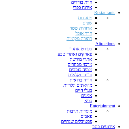
חוות בודדים
אירוח כפרי
Restaurants
מסעדות
שפים
ארוחות שטח
חדר אוכל
תוצרת מקומית
Attractions
ספורט אתגרי
פארקים ואתרי טבע
אתרי מורשת
מרכזי מבקרים
מצפה כוכבים
חוויה חקלאית
חוויה בדואית
מוזיאונים וגלריות
בעלי חיים
אמנים
ספא
Entertainment
מוסדות תרבות
פאבים
פסטיבלים שנתיים
אירועים בנגב