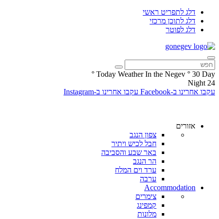
דלג לתפריט ראשי
דלג לתוכן מרכזי
דלג לפוטר
°
Today Weather In the Negev
°
30
Day
Night
24
עקבו אחרינו ב-Facebook
עקבו אחרינו ב-Instagram
אזורים
צפון הנגב
חבל לכיש ויתיר
באר שבע והסביבה
הר הנגב
ערד וים המלח
ערבה
Accommodation
צימרים
קמפינג
מלונות