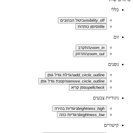
כללי
visibility_off
ביטול הבהובים
title
סימון כותרות
זום
zoom_in
התקרב
zoom_out
התרחק
גופנים
add_circle_outline
הגדלת גודל גופן
remove_circle_outline
הקטנת גודל גופן
spellcheck
גופן קריא
ניגודיות צבעים
brightness_high
ניגודיות בהירה
brightness_low
ניגודיות כהה
קישורים