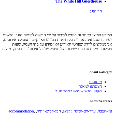
The White Hill Guesthouse
הר הנגב
המידע המוצג באתר זה הונגש לציבור על ידי הרשות לפיתוח הנגב, הרשות
לפיתוח הנגב אינה אחרית על תקינות המידע ו/או קיום ותפעול האירועים,
אנו ממליצים לוודא שפרטי האירוע ו/או מידע על בתי העסק, שעות
פעילות ומיקום עדכנים ישירות מול מפעיל של כל אירוע / בית עסק. ט.ל.ח
About GoNegev
מי אנחנו
הצטרפו למאגר
תקנון ותנאי שימוש באתר גונגב
Latest Searches
עין-חצבה
,
ערד-וים-המלח
,
event
,
חבל-לכיש-ויתיר
,
,
accommodation