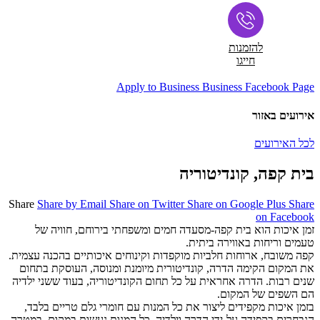
להזמנות
חייגו
Apply to Business
Business Facebook Page
אירועים באזור
לכל האירועים
בית קפה, קונדיטוריה
Share
Share by Email
Share on Twitter
Share on Google Plus
Share
on Facebook
זמן איכות הוא בית קפה-מסעדה חמים ומשפחתי בירוחם, חוויה של
טעמים וריחות באווירה ביתית.
קפה משובח, ארוחות חלביות מוקפדות וקינוחים איכותיים בהכנה עצמית.
את המקום הקימה הדרה, קונדיטורית מיומנת ומנוסה, העוסקת בתחום
שנים רבות. הדרה אחראית על כל תחום הקונדיטוריה, בעוד ששני ילדיה
הם השפים של המקום.
בזמן איכות מקפידים ליצור את כל המנות עם חומרי גלם טריים בלבד,
הנבחרים בקפידה על-ידי הדרה וילדיה. כל המנות
נעשות במקום, במטרה