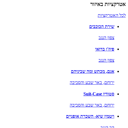
אטרקציות באיזור
לכל האטרקציות
שירת הכוכבים
צפון הנגב
פיוז'ן בדואי
צפון הנגב
אגם, מכתש ומה שביניהם
ירוחם,
באר שבע והסביבה
סטודיו Suit-Case
ירוחם,
באר שבע והסביבה
ויטמין שיא- השכרת אופניים
הר הנגב