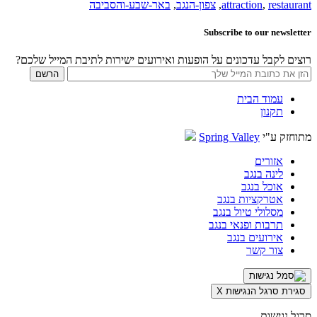
restaurant
,
attraction
,
צפון-הנגב
,
באר-שבע-והסביבה
Subscribe to our newsletter
רוצים לקבל עדכונים על הופעות ואירועים ישירות לתיבת המייל שלכם?
עמוד הבית
תקנון
מתוחזק ע"י
Spring Valley
אזורים
לינה בנגב
אוכל בנגב
אטרקציות בנגב
מסלולי טיול בנגב
תרבות ופנאי בנגב
אירועים בנגב
צור קשר
סגירת סרגל הנגישות
X
סרגל נגישות