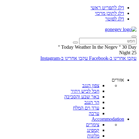
דלג לתפריט ראשי
דלג לתוכן מרכזי
דלג לפוטר
°
Today Weather In the Negev
°
30
Day
Night
25
עקבו אחרינו ב-Facebook
עקבו אחרינו ב-Instagram
אזורים
צפון הנגב
חבל לכיש ויתיר
באר שבע והסביבה
הר הנגב
ערד וים המלח
ערבה
Accommodation
צימרים
קמפינג
מלונות