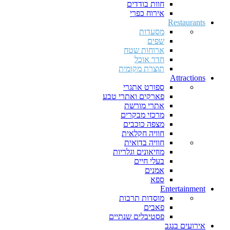
חוות בודדים
אירוח כפרי
Restaurants
מסעדות
שפים
ארוחות שטח
חדר אוכל
תוצרת מקומית
Attractions
ספורט אתגרי
פארקים ואתרי טבע
אתרי מורשת
מרכזי מבקרים
מצפה כוכבים
חוויה חקלאית
חוויה בדואית
מוזיאונים וגלריות
בעלי חיים
אמנים
ספא
Entertainment
מוסדות תרבות
פאבים
פסטיבלים שנתיים
אירועים בנגב