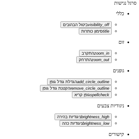
סרגל נגישות
כללי
visibility_off
ביטול הבהובים
title
סימון כותרות
זום
zoom_in
התקרב
zoom_out
התרחק
גופנים
add_circle_outline
הגדלת גודל גופן
remove_circle_outline
הקטנת גודל גופן
spellcheck
גופן קריא
ניגודיות צבעים
brightness_high
ניגודיות בהירה
brightness_low
ניגודיות כהה
קישורים