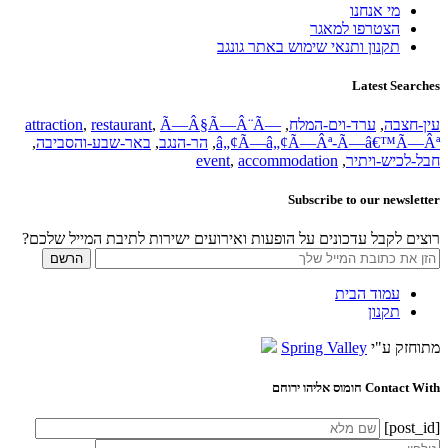
מי אנחנו
הצטרפו למאגר
תקנון ותנאי שימוש באתר גונגב
Latest Searches
עין-חצבה
,
ערד-וים-המלח
,
Ã—Â§Ã—Â¨Ã—
,
restaurant
,
attraction
â„¢Ã—â„¢Ã—Âª-Ã—â€™Ã—Âª
,
הר-הנגב
,
באר-שבע-והסביבה
,
חבל-לכיש-ויתיר
,
accommodation
,
event
Subscribe to our newsletter
רוצים לקבל עדכונים על הופעות ואירועים ישירות לתיבת המייל שלכם?
עמוד הבית
תקנון
מתוחזק ע"י
Spring Valley
Contact With חומוס אליהו ירוחם
[post_id]