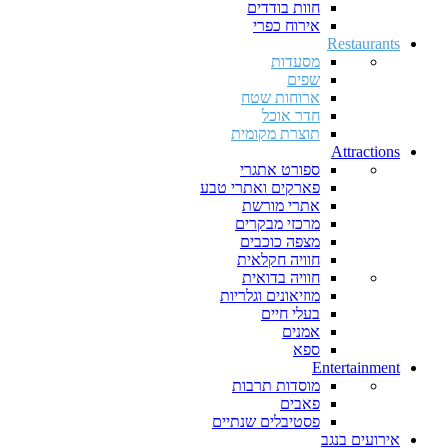
חוות בודדים
אירוח כפרי
Restaurants
מסעדות
שפים
ארוחות שטח
חדר אוכל
תוצרת מקומית
Attractions
ספורט אתגרי
פארקים ואתרי טבע
אתרי מורשת
מרכזי מבקרים
מצפה כוכבים
חוויה חקלאית
חוויה בדואית
מוזיאונים וגלריות
בעלי חיים
אמנים
ספא
Entertainment
מוסדות תרבות
פאבים
פסטיבלים שנתיים
אירועים בנגב