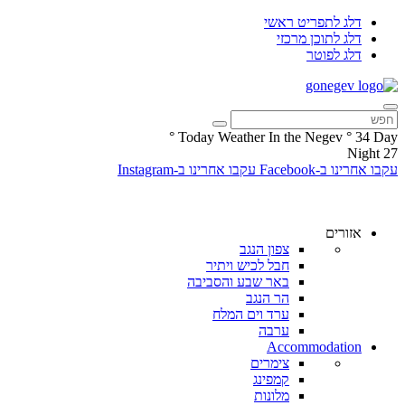
דלג לתפריט ראשי
דלג לתוכן מרכזי
דלג לפוטר
°
Today Weather In the Negev
°
34
Day
Night
27
עקבו אחרינו ב-Facebook
עקבו אחרינו ב-Instagram
אזורים
צפון הנגב
חבל לכיש ויתיר
באר שבע והסביבה
הר הנגב
ערד וים המלח
ערבה
Accommodation
צימרים
קמפינג
מלונות