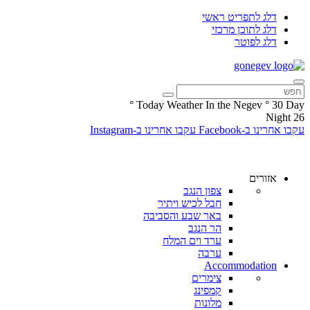
דלג לתפריט ראשי
דלג לתוכן מרכזי
דלג לפוטר
°
Today Weather In the Negev
°
30
Day
Night
26
עקבו אחרינו ב-Facebook
עקבו אחרינו ב-Instagram
אזורים
צפון הנגב
חבל לכיש ויתיר
באר שבע והסביבה
הר הנגב
ערד וים המלח
ערבה
Accommodation
צימרים
קמפינג
מלונות