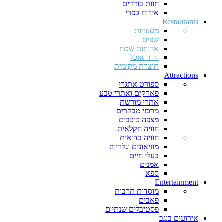
חוות בודדים
אירוח כפרי
Restaurants
מסעדות
שפים
ארוחות שטח
חדר אוכל
תוצרת מקומית
Attractions
ספורט אתגרי
פארקים ואתרי טבע
אתרי מורשת
מרכזי מבקרים
מצפה כוכבים
חוויה חקלאית
חוויה בדואית
מוזיאונים וגלריות
בעלי חיים
אמנים
ספא
Entertainment
מוסדות תרבות
פאבים
פסטיבלים שנתיים
אירועים בנגב