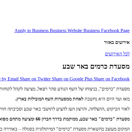
Apply to Business
Business Website
Business Facebook Page
אירועים באזור
לכל האירועים
מסעדת כרמים באר שבע
e by Email
Share on Twitter
Share on Google Plus
Share on Facebook
מסעדת "כרמים", בניצוחו של השף הנודע סהר רפאל, מציעה לקהל לקוחותיה חוויה קו
מאז ועד היום היא נחשבת
לאחת ממסעדות השף המובילות בארץ.
לאור הביקוש ,ההצלחה, והרצון העז להציע לתושבי באר שבע וסביבתה חוו
מסעדת "כרמים" באר שבע, ממוקמת בדרך חברון 66 ומציעה מתחם מפואר של 700 מטר, הכולל גלריה מפנקת, חדרי VIP לאירועים ונישות ישיבה פרטיות.
המקום מעוצב בהשארת מסעדת "כרמים" המיתולוגית בסגולה – באווירה כפר