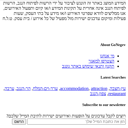
המידע המוצג באתר זה הונגש לציבור על ידי הרשות לפיתוח הנגב, הרשות
לפיתוח הנגב אינה אחרית על תקינות המידע ו/או קיום ותפעול האירועים,
אנו ממליצים לוודא שפרטי האירוע ו/או מידע על בתי העסק, שעות
פעילות ומיקום עדכנים ישירות מול מפעיל של כל אירוע / בית עסק. ט.ל.ח
About GoNegev
מי אנחנו
הצטרפו למאגר
תקנון ותנאי שימוש באתר גונגב
Latest Searches
עין-חצבה
,
attraction
,
accommodation
,
ערד-וים-המלח
,
הר-הנגב
,
ערבה
,
restaurant
,
צפון-הנגב
Subscribe to our newsletter
רוצים לקבל עדכונים על הופעות ואירועים ישירות לתיבת המייל שלכם?