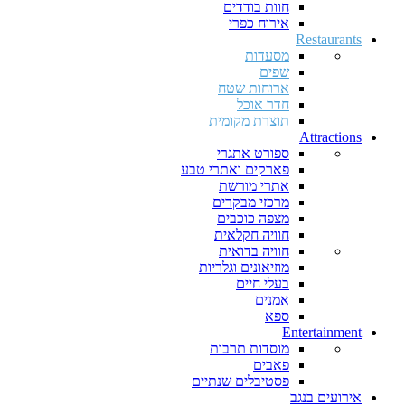
חוות בודדים
אירוח כפרי
Restaurants
מסעדות
שפים
ארוחות שטח
חדר אוכל
תוצרת מקומית
Attractions
ספורט אתגרי
פארקים ואתרי טבע
אתרי מורשת
מרכזי מבקרים
מצפה כוכבים
חוויה חקלאית
חוויה בדואית
מוזיאונים וגלריות
בעלי חיים
אמנים
ספא
Entertainment
מוסדות תרבות
פאבים
פסטיבלים שנתיים
אירועים בנגב