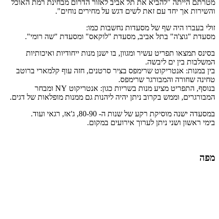
מטרתם הייתה "להביא את תל אביב לאזור הדרום מבחינת רמת האוכל
והשירות אך יחד עם זאת לשים דגש על מחירים נוחים".
זולי בעברו היה שף של מסעדות נחשבות כמו:
מסעדת "גוצ'ה" בתל אביב, מסעדת "לוקאס" ומסעדת "שה רומי".
בסינס תמצאו תפריט עשיר ומגוון, בו ישנן מנות ייחודיות ואיכותיות
המשלבות בין ים ליבשה.
בין במנות: אנטריקוט שרימפס בציר סרטנים, חזה עוף קלמארי ברוטב
טחינה שחורה והמבורגר שרימפס.
בנוסף, התפריט מציע מנות בשריות כגון: אנטריקוט NY ומבחר
המבורגרים, וממש בקרוב ניתן יהיה ליהנות גם ממנות מופלאות של דגים.
במסעדה ישנה מוסיקת רקע של שנות ה- 80-90, ג'אז, רגאי ועוד.
בימי ראשון ושני ניתן לערוך אירועים במקום.
מפה