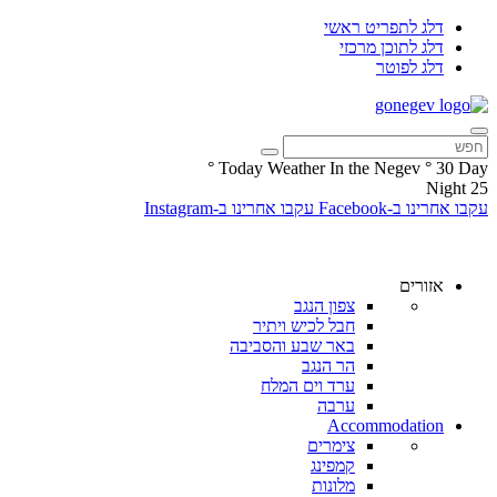
דלג לתפריט ראשי
דלג לתוכן מרכזי
דלג לפוטר
°
Today Weather In the Negev
°
30
Day
Night
25
עקבו אחרינו ב-Facebook
עקבו אחרינו ב-Instagram
אזורים
צפון הנגב
חבל לכיש ויתיר
באר שבע והסביבה
הר הנגב
ערד וים המלח
ערבה
Accommodation
צימרים
קמפינג
מלונות