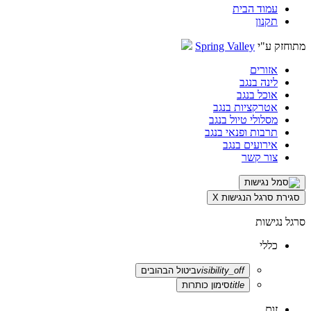
עמוד הבית
תקנון
מתוחזק ע"י
Spring Valley
אזורים
לינה בנגב
אוכל בנגב
אטרקציות בנגב
מסלולי טיול בנגב
תרבות ופנאי בנגב
אירועים בנגב
צור קשר
סגירת סרגל הנגישות
X
סרגל נגישות
כללי
visibility_off
ביטול הבהובים
title
סימון כותרות
זום