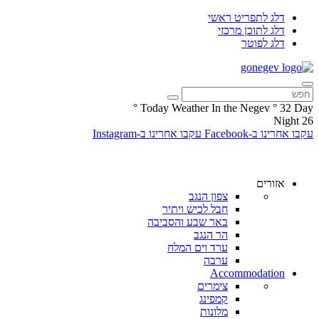
דלג לתפריט ראשי
דלג לתוכן מרכזי
דלג לפוטר
°
Today Weather In the Negev
°
32
Day
Night
26
עקבו אחרינו ב-Facebook
עקבו אחרינו ב-Instagram
אזורים
צפון הנגב
חבל לכיש ויתיר
באר שבע והסביבה
הר הנגב
ערד וים המלח
ערבה
Accommodation
צימרים
קמפינג
מלונות