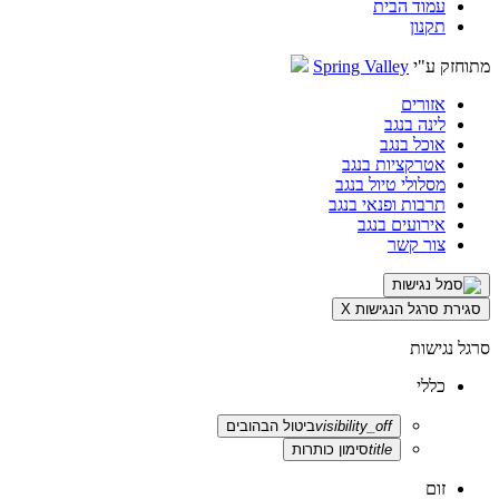
עמוד הבית
תקנון
מתוחזק ע"י
Spring Valley
אזורים
לינה בנגב
אוכל בנגב
אטרקציות בנגב
מסלולי טיול בנגב
תרבות ופנאי בנגב
אירועים בנגב
צור קשר
סגירת סרגל הנגישות
X
סרגל נגישות
כללי
visibility_off
ביטול הבהובים
title
סימון כותרות
זום