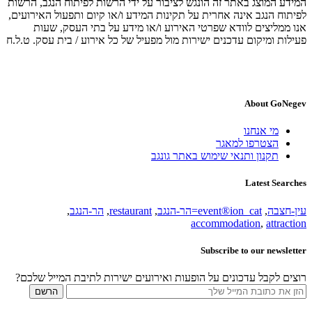
המידע המוצג באתר זה הונגש לציבור על ידי הרשות לפיתוח הנגב, הרשות
לפיתוח הנגב אינה אחרית על תקינות המידע ו/או קיום ותפעול האירועים,
אנו ממליצים לוודא שפרטי האירוע ו/או מידע על בתי העסק, שעות
פעילות ומיקום עדכנים ישירות מול מפעיל של כל אירוע / בית עסק. ט.ל.ח
About GoNegev
מי אנחנו
הצטרפו למאגר
תקנון ותנאי שימוש באתר גונגב
Latest Searches
עין-חצבה
,
event®ion_cat=הר-הנגב
,
restaurant
,
הר-הנגב
,
accommodation
,
attraction
Subscribe to our newsletter
רוצים לקבל עדכונים על הופעות ואירועים ישירות לתיבת המייל שלכם?