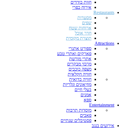
חוות בודדים
אירוח כפרי
Restaurants
מסעדות
שפים
ארוחות שטח
חדר אוכל
תוצרת מקומית
Attractions
ספורט אתגרי
פארקים ואתרי טבע
אתרי מורשת
מרכזי מבקרים
מצפה כוכבים
חוויה חקלאית
חוויה בדואית
מוזיאונים וגלריות
בעלי חיים
אמנים
ספא
Entertainment
מוסדות תרבות
פאבים
פסטיבלים שנתיים
אירועים בנגב