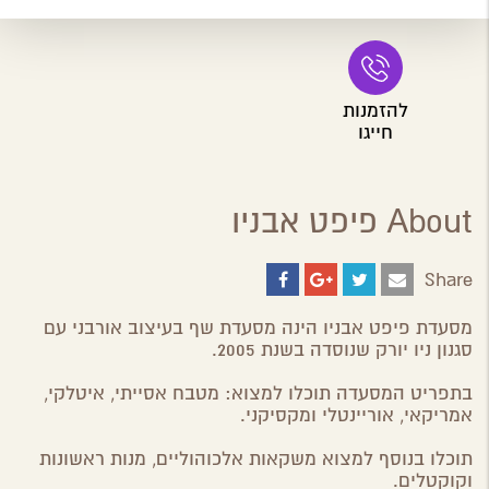
להזמנות
חייגו
About פיפט אבניו
Share
Share
Share
Share
Share
on
on
on
by
ebook
Google
Twitter
Email
מסעדת פיפט אבניו הינה מסעדת שף בעיצוב אורבני עם
Plus
סגנון ניו יורק שנוסדה בשנת 2005.
בתפריט המסעדה תוכלו למצוא: מטבח אסייתי, איטלקי,
אמריקאי, אוריינטלי ומקסיקני.
תוכלו בנוסף למצוא משקאות אלכוהוליים, מנות ראשונות
וקוקטלים.