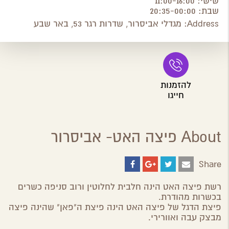
שישי: 11:00-16:00
שבת: 20:35-00:00
Address:
מגדלי אביסרור, שדרות רגר 53, באר שבע
להזמנות
חייגו
About פיצה האט- אביסרור
Share
Share
Share
Share
Share
on
on
on
by
ebook
Google
Twitter
Email
רשת פיצה האט הינה חלבית לחלוטין ורוב סניפה כשרים
Plus
בכשרות מהודרת.
פיצת הדגל של פיצה האט הינה פיצת ה"פאן" שהינה פיצה
מבצק עבה ואוורירי.