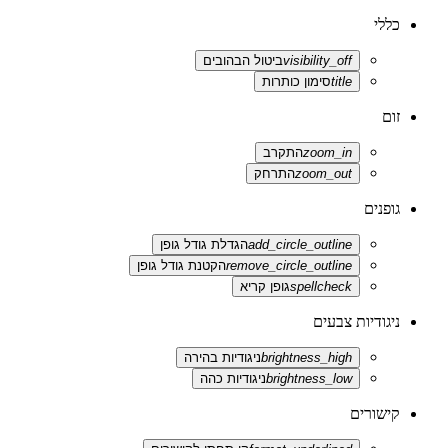
כללי
visibility_off
ביטול הבהובים
title
סימון כותרות
זום
zoom_in
התקרב
zoom_out
התרחק
גופנים
add_circle_outline
הגדלת גודל גופן
remove_circle_outline
הקטנת גודל גופן
spellcheck
גופן קריא
ניגודיות צבעים
brightness_high
ניגודיות בהירה
brightness_low
ניגודיות כהה
קישורים