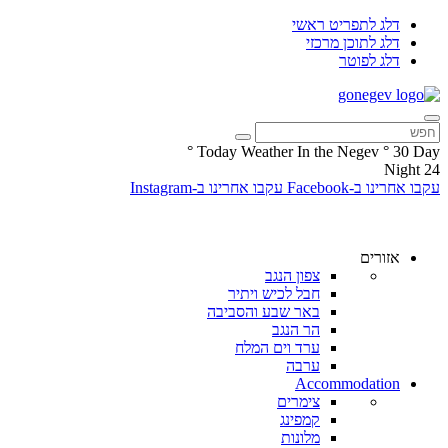
דלג לתפריט ראשי
דלג לתוכן מרכזי
דלג לפוטר
°
Today Weather In the Negev
°
30
Day
Night
24
עקבו אחרינו ב-Facebook
עקבו אחרינו ב-Instagram
אזורים
צפון הנגב
חבל לכיש ויתיר
באר שבע והסביבה
הר הנגב
ערד וים המלח
ערבה
Accommodation
צימרים
קמפינג
מלונות