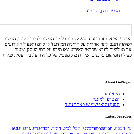
מצפה רמון,
הר הנגב
המידע המוצג באתר זה הונגש לציבור על ידי הרשות לפיתוח הנגב, הרשות
לפיתוח הנגב אינה אחרית על תקינות המידע ו/או קיום ותפעול האירועים,
אנו ממליצים לוודא שפרטי האירוע ו/או מידע על בתי העסק, שעות
פעילות ומיקום עדכנים ישירות מול מפעיל של כל אירוע / בית עסק. ט.ל.ח
About GoNegev
מי אנחנו
הצטרפו למאגר
תקנון ותנאי שימוש באתר גונגב
Latest Searches
עין-חצבה
,
accommodation
,
חבל-לכיש-ויתיר
,
attraction
,
restaurant
,
צפון-הנגב
,
הר-הנגב
,
entertainment
,
באר-שבע-והסביבה
,
ערבה