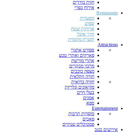
חוות בודדים
אירוח כפרי
Restaurants
מסעדות
שפים
ארוחות שטח
חדר אוכל
תוצרת מקומית
Attractions
ספורט אתגרי
פארקים ואתרי טבע
אתרי מורשת
מרכזי מבקרים
מצפה כוכבים
חוויה חקלאית
חוויה בדואית
מוזיאונים וגלריות
בעלי חיים
אמנים
ספא
Entertainment
מוסדות תרבות
פאבים
פסטיבלים שנתיים
אירועים בנגב