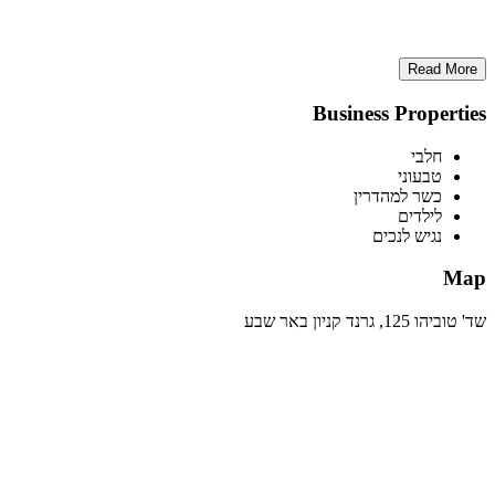
Read More
Business Properties
חלבי
טבעוני
כשר למהדרין
לילדים
נגיש לנכים
Map
שד' טוביהו 125, גרנד קניון באר שבע