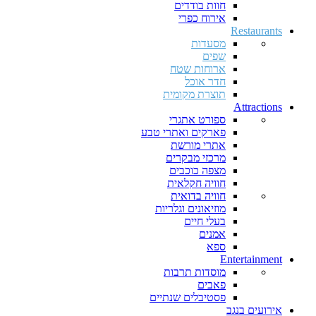
חוות בודדים
אירוח כפרי
Restaurants
מסעדות
שפים
ארוחות שטח
חדר אוכל
תוצרת מקומית
Attractions
ספורט אתגרי
פארקים ואתרי טבע
אתרי מורשת
מרכזי מבקרים
מצפה כוכבים
חוויה חקלאית
חוויה בדואית
מוזיאונים וגלריות
בעלי חיים
אמנים
ספא
Entertainment
מוסדות תרבות
פאבים
פסטיבלים שנתיים
אירועים בנגב