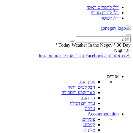
דלג לתפריט ראשי
דלג לתוכן מרכזי
דלג לפוטר
°
Today Weather In the Negev
°
30
Day
Night
25
עקבו אחרינו ב-Facebook
עקבו אחרינו ב-Instagram
אזורים
צפון הנגב
חבל לכיש ויתיר
באר שבע והסביבה
הר הנגב
ערד וים המלח
ערבה
Accommodation
צימרים
קמפינג
מלונות