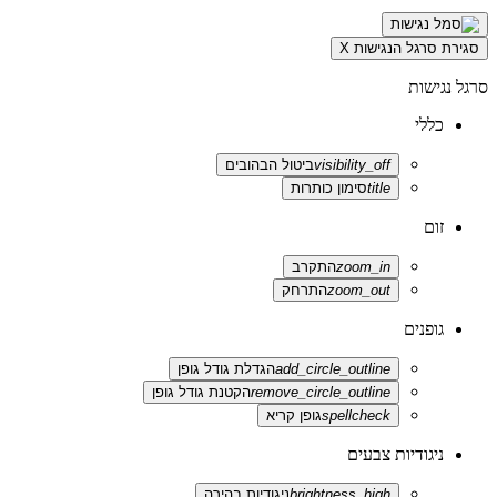
סגירת סרגל הנגישות
X
סרגל נגישות
כללי
visibility_off
ביטול הבהובים
title
סימון כותרות
זום
zoom_in
התקרב
zoom_out
התרחק
גופנים
add_circle_outline
הגדלת גודל גופן
remove_circle_outline
הקטנת גודל גופן
spellcheck
גופן קריא
ניגודיות צבעים
brightness_high
ניגודיות בהירה