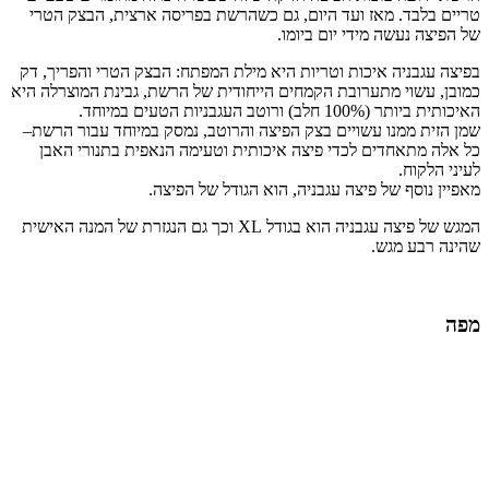
טריים בלבד. מאז ועד היום, גם כשהרשת בפריסה ארצית, הבצק הטרי
של הפיצה נעשה מידי יום ביומו.
בפיצה עגבניה איכות וטריות היא מילת המפתח: הבצק הטרי והפריך, דק
כמובן, עשוי מתערובת הקמחים הייחודית של הרשת, גבינת המוצרלה היא
האיכותית ביותר (100% חלב) ורוטב העגבניות הטעים במיוחד.
שמן הזית ממנו עשויים בצק הפיצה והרוטב, נמסק במיוחד עבור הרשת–
כל אלה מתאחדים לכדי פיצה איכותית וטעימה הנאפית בתנורי האבן
לעיני הלקוח.
מאפיין נוסף של פיצה עגבניה, הוא הגודל של הפיצה.
המגש של פיצה עגבניה הוא בגודל XL וכך גם הנגזרת של המנה האישית
שהינה רבע מגש.
מפה