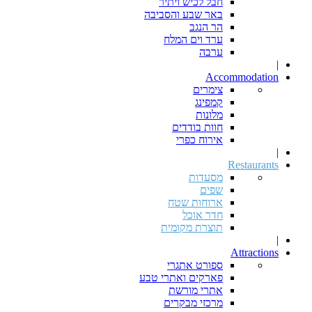
חבל לכיש ויתיר
באר שבע והסביבה
הר הנגב
ערד וים המלח
ערבה
|
Accommodation
צימרים
קמפינג
מלונות
חוות בודדים
אירוח כפרי
|
Restaurants
מסעדות
שפים
ארוחות שטח
חדר אוכל
תוצרת מקומית
|
Attractions
ספורט אתגרי
פארקים ואתרי טבע
אתרי מורשת
מרכזי מבקרים