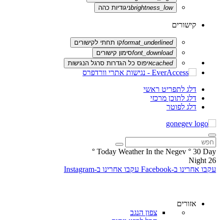
brightness_low
ניגודיות כהה
קישורים
format_underlined
קו תחתי לקישורים
font_download
סימון קישורים
cached
איפוס כל הגדרות סרגל הנגישות
דלג לתפריט ראשי
דלג לתוכן מרכזי
דלג לפוטר
°
Today Weather In the Negev
°
30
Day
Night
26
עקבו אחרינו ב-Facebook
עקבו אחרינו ב-Instagram
אזורים
צפון הנגב