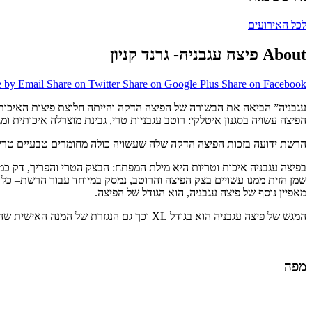
לכל האירועים
About פיצה עגבניה- גרנד קניון
e by Email
Share on Twitter
Share on Google Plus
Share on Facebook
עגבניה” הביאה את הבשורה של הפיצה הדקה והייתה חלוצת פיצות האיכות
הפיצה עשויה בסגנון איטלקי: רוטב עגבניות טרי, גבינת מוצרלה איכותית ומגו
הרשת ידועה בזכות הפיצה הדקה שלה שעשויה כולה מחומרים טבעיים טריים
בפיצה עגבניה איכות וטריות היא מילת המפתח: הבצק הטרי והפריך, דק כמובן, עשוי מתערובת
שמן הזית ממנו עשויים בצק הפיצה והרוטב, נמסק במיוחד עבור הרשת– כל 
מאפיין נוסף של פיצה עגבניה, הוא הגודל של הפיצה.
המגש של פיצה עגבניה הוא בגודל XL וכך גם הנגזרת של המנה האישית שהינה רבע מגש.
מפה