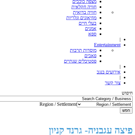
מצפה כוכבים
חוויה חקלאית
חוויה בדואית
מוזיאונים וגלריות
בעלי חיים
אמנים
ספא
|
Entertainment
מוסדות תרבות
פאבים
פסטיבלים שנתיים
|
אירועים בנגב
|
צור קשר
חיפוש
Region / Settlement
חפש
פיצה עגבניה- גרנד קניון