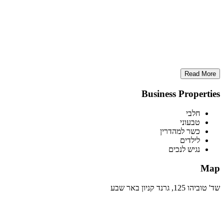
Read More
Business Properties
חלבי
טבעוני
כשר למהדרין
לילדים
נגיש לנכים
Map
שד' טוביהו 125, גרנד קניון באר שבע