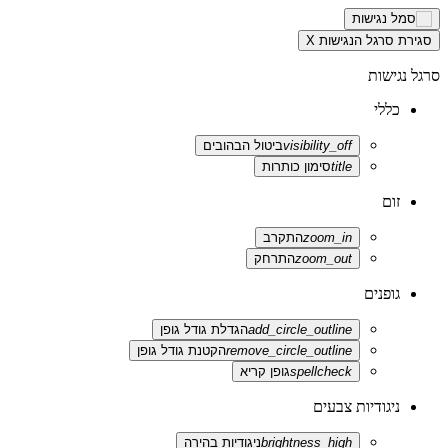
סגירת סרגל הנגישות
X
סרגל נגישות
כללי
visibility_off
ביטול הבהובים
title
סימון כותרות
זום
zoom_in
התקרב
zoom_out
התרחק
גופנים
add_circle_outline
הגדלת גודל גופן
remove_circle_outline
הקטנת גודל גופן
spellcheck
גופן קריא
ניגודיות צבעים
brightness_high
ניגודיות בהירה