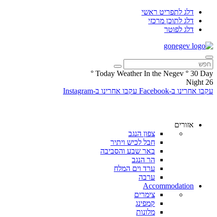
דלג לתפריט ראשי
דלג לתוכן מרכזי
דלג לפוטר
°
Today Weather In the Negev
°
30
Day
Night
26
עקבו אחרינו ב-Facebook
עקבו אחרינו ב-Instagram
אזורים
צפון הנגב
חבל לכיש ויתיר
באר שבע והסביבה
הר הנגב
ערד וים המלח
ערבה
Accommodation
צימרים
קמפינג
מלונות