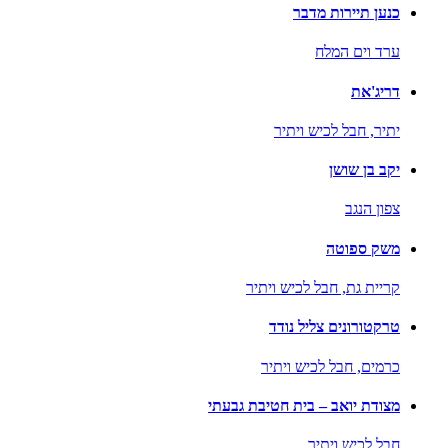
כנען תיירות מדבר
ערד וים המלח
דריג'את
יתיר,
חבל לכיש ויתיר
יקב בן שושן
צפון הנגב
משק ספוטה
קריית גת,
חבל לכיש ויתיר
טרקטורונים צליל נודד
כרמים,
חבל לכיש ויתיר
מצודת יואב – בית חטיבת גבעתי
חבל לכיש ויתיר