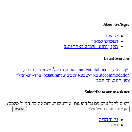
About GoNegev
מי אנחנו
הצטרפו למאגר
תקנון ותנאי שימוש באתר גונגב
Latest Searches
עין-חצבה
,
entertainment
,
attraction
,
חבל-לכיש-ויתיר
,
ערבה
,
accommodation
,
באר-שבע-והסביבה
,
restaurant
,
ערד-וים-המלח
,
צפון-הנגב
,
הר-הנגב
Subscribe to our newsletter
רוצים לקבל עדכונים על הופעות ואירועים ישירות לתיבת המייל שלכם?
עמוד הבית
תקנון