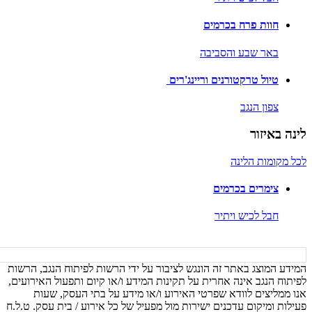
חוות פרח בכרמים
באר שבע והסביבה
טיול טרקטורנים וריינג'רים
צפון הנגב
לינה באיזור
לכל מקומות הלינה
צימרים בכרמים
חבל לכיש ויתיר
המידע המוצג באתר זה הונגש לציבור על ידי הרשות לפיתוח הנגב, הרשות
לפיתוח הנגב אינה אחרית על תקינות המידע ו/או קיום ותפעול האירועים,
אנו ממליצים לוודא שפרטי האירוע ו/או מידע על בתי העסק, שעות
פעילות ומיקום עדכנים ישירות מול מפעיל של כל אירוע / בית עסק. ט.ל.ח