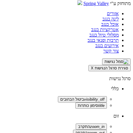
מתוחזק ע"י
Spring Valley
אזורים
לינה בנגב
אוכל בנגב
אטרקציות בנגב
מסלולי טיול בנגב
תרבות ופנאי בנגב
אירועים בנגב
צור קשר
סגירת סרגל הנגישות
X
סרגל נגישות
כללי
visibility_off
ביטול הבהובים
title
סימון כותרות
זום
zoom_in
התקרב
zoom_out
התרחק