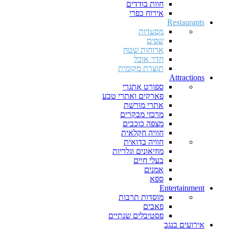
חוות בודדים
אירוח כפרי
Restaurants
מסעדות
שפים
ארוחות שטח
חדר אוכל
תוצרת מקומית
Attractions
ספורט אתגרי
פארקים ואתרי טבע
אתרי מורשת
מרכזי מבקרים
מצפה כוכבים
חוויה חקלאית
חוויה בדואית
מוזיאונים וגלריות
בעלי חיים
אמנים
ספא
Entertainment
מוסדות תרבות
פאבים
פסטיבלים שנתיים
אירועים בנגב