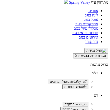
מתוחזק ע"י
Spring Valley
אזורים
לינה בנגב
אוכל בנגב
אטרקציות בנגב
מסלולי טיול בנגב
תרבות ופנאי בנגב
אירועים בנגב
צור קשר
סגירת סרגל הנגישות
X
סרגל נגישות
כללי
visibility_off
ביטול הבהובים
title
סימון כותרות
זום
zoom_in
התקרב
zoom_out
התרחק