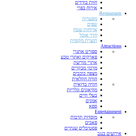
חוות בודדים
אירוח כפרי
Restaurants
מסעדות
שפים
ארוחות שטח
חדר אוכל
תוצרת מקומית
Attractions
ספורט אתגרי
פארקים ואתרי טבע
אתרי מורשת
מרכזי מבקרים
מצפה כוכבים
חוויה חקלאית
חוויה בדואית
מוזיאונים וגלריות
בעלי חיים
אמנים
ספא
Entertainment
מוסדות תרבות
פאבים
פסטיבלים שנתיים
אירועים בנגב