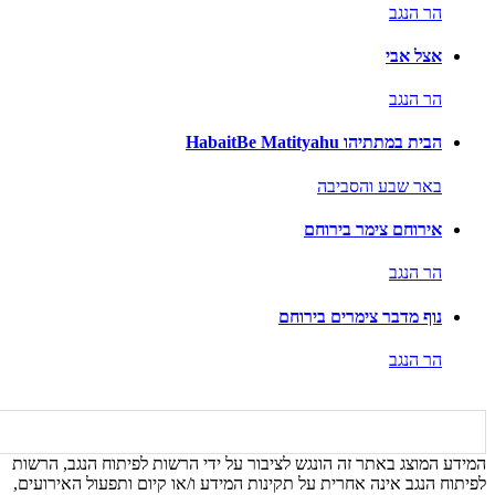
הר הנגב
אצל אבי
הר הנגב
הבית במתתיהו HabaitBe Matityahu
באר שבע והסביבה
אירוחם צימר בירוחם
הר הנגב
נוף מדבר צימרים בירוחם
הר הנגב
המידע המוצג באתר זה הונגש לציבור על ידי הרשות לפיתוח הנגב, הרשות
לפיתוח הנגב אינה אחרית על תקינות המידע ו/או קיום ותפעול האירועים,