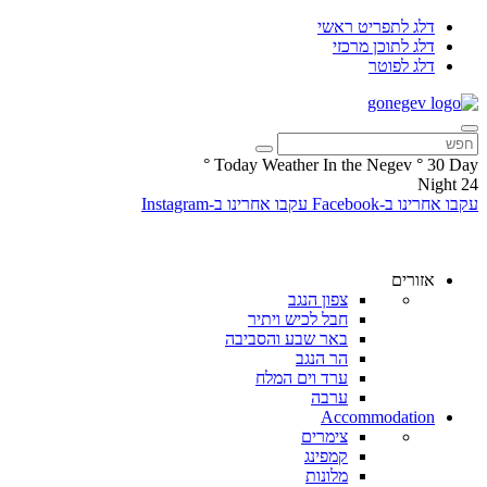
דלג לתפריט ראשי
דלג לתוכן מרכזי
דלג לפוטר
°
Today Weather In the Negev
°
30
Day
Night
24
עקבו אחרינו ב-Facebook
עקבו אחרינו ב-Instagram
אזורים
צפון הנגב
חבל לכיש ויתיר
באר שבע והסביבה
הר הנגב
ערד וים המלח
ערבה
Accommodation
צימרים
קמפינג
מלונות