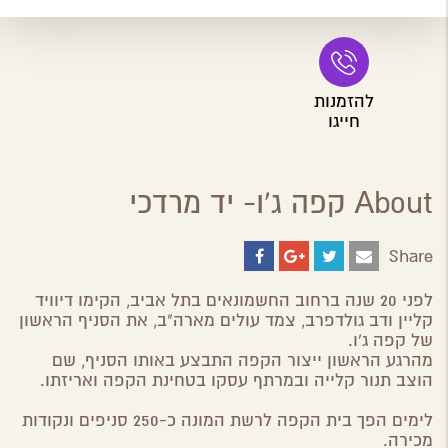
להזמנות
חייגו
About קפה ג'ו- יד מרדכי
Share
Share
Share
Share
Share
on
on
on
by
ebook
Google
Twitter
Email
לפני 20 שנה ברחוב החשמונאים בתל אביב, הקימו דיוויד
Plus
קליין ודב גולדפרב, צמד עולים מארה"ב, את הסניף הראשון
של קפה ג'ו.
מהרגע הראשון ייצור הקפה התבצע באותו הסניף, שם
הוצב תנור קלייה ובמרתף עסקו בטחינת הקפה ואריזתו.
לימים הפך בית הקפה לרשת המונה כ-250 סניפים ונקודות
מכירה.