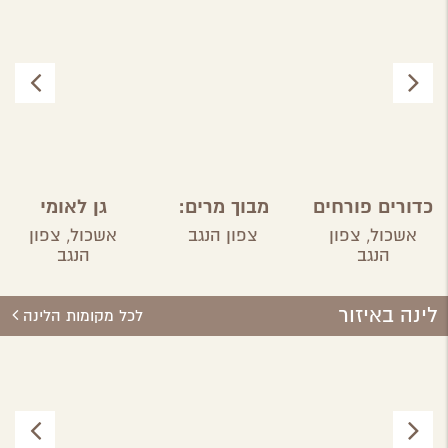
כדורים פורחים
מבוך מרים:
גן לאומי
ברוחמה
בשביל
אשכול
אשכול,
צפון
צפון הנגב
אשכול,
צפון
הבשמים
הנגב
הנגב
והתבלינים
במושב ניר
לינה באיזור
משה
לכל מקומות הלינה