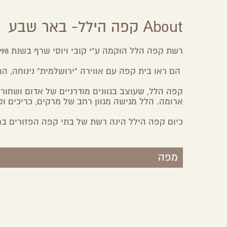
About קפה הילל- באר שבע
רשת קפה הלל הוקמה ע"י קובי ויוסי שרף בשנת 1998 ברחוב הלל בירושלים מקור שם הרשת.
הם ראו בית קפה עם אווירה "ירושלמית" נינוחה, המ
קפה הלל, שעוצב בגוונים מודרניים של אדום ושחור 
ארומה. הלל מגישה מגוון רחב של מרקים, כריכים וס
כיום קפה הילל הינה רשת של בתי קפה הפזורים בר
מפה