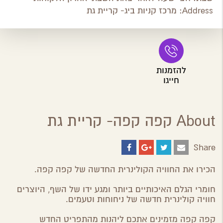
Address:
מרכז קניות ביג- קריית גת
להזמנות
חייגו
About קפה קפה- קריית גת
Share
Share
Share
Share
Share
on
on
on
by
ebook
Google
Twitter
Email
הכירו את החוויה הקולינרית החדשה של קפה קפה.
Plus
חומרי הגלם האיכותיים ביותר ומגע ידו של השף, היוצרים
חוויה קולינרית חדשה של ניחוחות וטעמים.
קפה קפה מזמינים אתכם ליהנות מהתפריט החדש