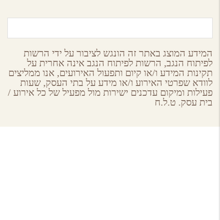
המידע המוצג באתר זה הונגש לציבור על ידי הרשות
לפיתוח הנגב, הרשות לפיתוח הנגב אינה אחרית על
תקינות המידע ו/או קיום ותפעול האירועים, אנו ממליצים
לוודא שפרטי האירוע ו/או מידע על בתי העסק, שעות
פעילות ומיקום עדכנים ישירות מול מפעיל של כל אירוע /
בית עסק. ט.ל.ח
About GoNegev
מי אנחנו
הצטרפו למאגר
תקנון ותנאי שימוש באתר גונגב