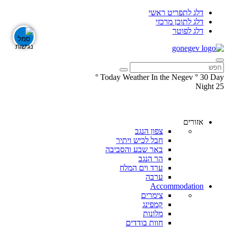
דלג לתפריט ראשי
דלג לתוכן מרכזי
דלג לפוטר
°
Today Weather In the Negev
°
30
Day
Night
25
עקבו
עקבו
אחרינו
אחרינו
ב-
ב-
אזורים
Facebook
Instagram
צפון הנגב
חבל לכיש ויתיר
באר שבע והסביבה
הר הנגב
ערד וים המלח
ערבה
Accommodation
צימרים
קמפינג
מלונות
חוות בודדים