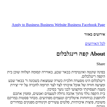
Apply to Business
Business Website
Business Facebook Page
אירועים באזור
לכל האירועים
About קפה רינגלבלום
Share
Share
Share
Share
Share
by
on
on
on
בפינה שקטה ואינטימית בבאר שבע, באווירה קסומה ושלווה שוכן בית
Facebook
Google
Twitter
Email
הקפה רינגלבלום.
Plus
רינגלבלום הינו מסעדה חלבית כשרה שנמצאת בשכונה ד' בבאר שבע
ומציעה חוויה של אוכל איכותי לצד לצד תרומה לחברה על ידי יצירת
מענה תעסוקתי ומקצועי לבני נוער בסיכון.
בית הקפה נולד מתוך אהבה גדולה לטעמים ואנשים, ומזמין אתכם
להתפנק בניחוחות איטלקיים וטעמים מפתיעים. מבחר פסטות במרקם
משובח, פיצות איכותיות, סלטים עשירים וקינוחים מפנקים במחירים
טובים.