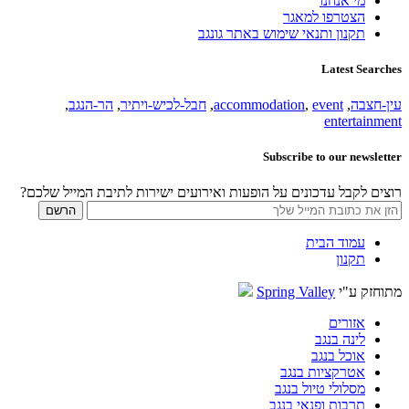
מי אנחנו
הצטרפו למאגר
תקנון ותנאי שימוש באתר גונגב
Latest Searches
עין-חצבה
,
event
,
accommodation
,
חבל-לכיש-ויתיר
,
הר-הנגב
,
entertainment
Subscribe to our newsletter
רוצים לקבל עדכונים על הופעות ואירועים ישירות לתיבת המייל שלכם?
עמוד הבית
תקנון
מתוחזק ע"י
Spring Valley
אזורים
לינה בנגב
אוכל בנגב
אטרקציות בנגב
מסלולי טיול בנגב
תרבות ופנאי בנגב