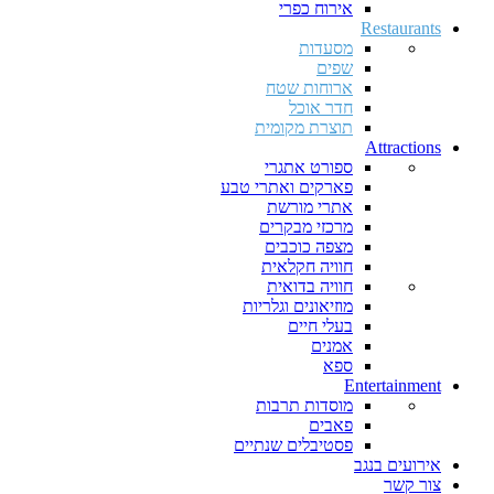
אירוח כפרי
Restaurants
מסעדות
שפים
ארוחות שטח
חדר אוכל
תוצרת מקומית
Attractions
ספורט אתגרי
פארקים ואתרי טבע
אתרי מורשת
מרכזי מבקרים
מצפה כוכבים
חוויה חקלאית
חוויה בדואית
מוזיאונים וגלריות
בעלי חיים
אמנים
ספא
Entertainment
מוסדות תרבות
פאבים
פסטיבלים שנתיים
אירועים בנגב
צור קשר