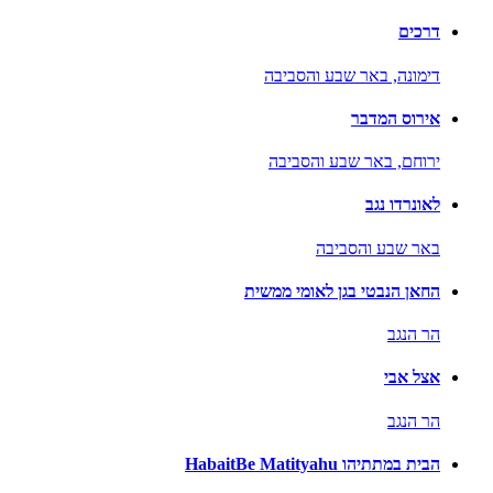
דרכים
דימונה,
באר שבע והסביבה
אירוס המדבר
ירוחם,
באר שבע והסביבה
לאונרדו נגב
באר שבע והסביבה
החאן הנבטי בגן לאומי ממשית
הר הנגב
אצל אבי
הר הנגב
הבית במתתיהו HabaitBe Matityahu