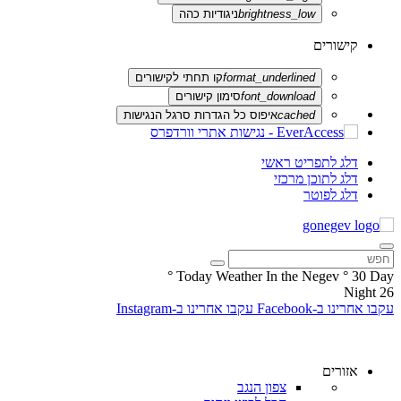
brightness_low
ניגודיות כהה
קישורים
format_underlined
קו תחתי לקישורים
font_download
סימון קישורים
cached
איפוס כל הגדרות סרגל הנגישות
דלג לתפריט ראשי
דלג לתוכן מרכזי
דלג לפוטר
°
Today Weather In the Negev
°
30
Day
Night
26
עקבו אחרינו ב-Facebook
עקבו אחרינו ב-Instagram
אזורים
צפון הנגב