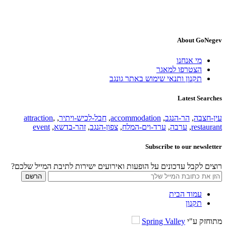
About GoNegev
מי אנחנו
הצטרפו למאגר
תקנון ותנאי שימוש באתר גונגב
Latest Searches
עין-חצבה
,
הר-הנגב
,
accommodation
,
חבל-לכיש-ויתיר
,
,
attraction
restaurant
,
ערבה
,
ערד-וים-המלח
,
צפון-הנגב
,
זהר-בדשא
,
event
Subscribe to our newsletter
רוצים לקבל עדכונים על הופעות ואירועים ישירות לתיבת המייל שלכם?
עמוד הבית
תקנון
מתוחזק ע"י
Spring Valley