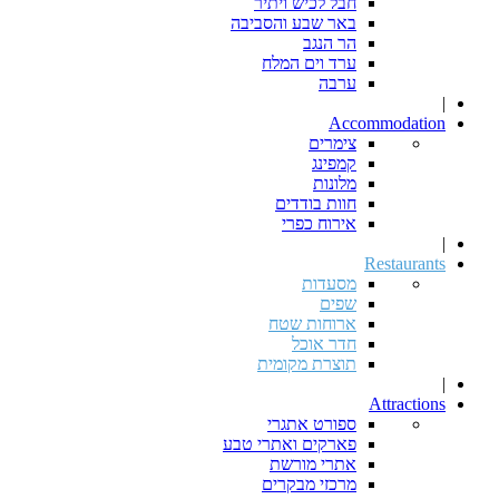
חבל לכיש ויתיר
באר שבע והסביבה
הר הנגב
ערד וים המלח
ערבה
|
Accommodation
צימרים
קמפינג
מלונות
חוות בודדים
אירוח כפרי
|
Restaurants
מסעדות
שפים
ארוחות שטח
חדר אוכל
תוצרת מקומית
|
Attractions
ספורט אתגרי
פארקים ואתרי טבע
אתרי מורשת
מרכזי מבקרים