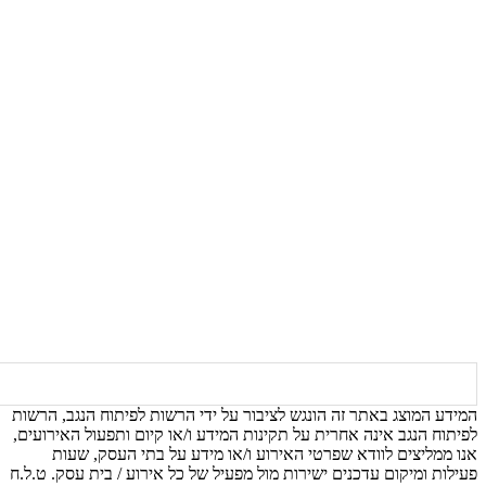
המידע המוצג באתר זה הונגש לציבור על ידי הרשות לפיתוח הנגב, הרשות
לפיתוח הנגב אינה אחרית על תקינות המידע ו/או קיום ותפעול האירועים,
אנו ממליצים לוודא שפרטי האירוע ו/או מידע על בתי העסק, שעות
פעילות ומיקום עדכנים ישירות מול מפעיל של כל אירוע / בית עסק. ט.ל.ח