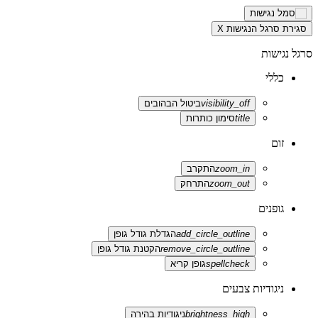
סגירת סרגל הנגישות
X
סרגל נגישות
כללי
visibility_off
ביטול הבהובים
title
סימון כותרות
זום
zoom_in
התקרב
zoom_out
התרחק
גופנים
add_circle_outline
הגדלת גודל גופן
remove_circle_outline
הקטנת גודל גופן
spellcheck
גופן קריא
ניגודיות צבעים
brightness_high
ניגודיות בהירה