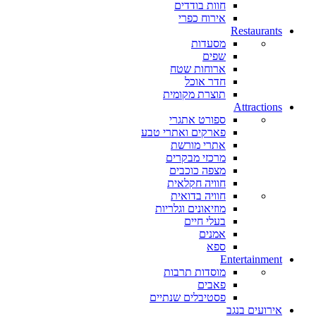
חוות בודדים
אירוח כפרי
Restaurants
מסעדות
שפים
ארוחות שטח
חדר אוכל
תוצרת מקומית
Attractions
ספורט אתגרי
פארקים ואתרי טבע
אתרי מורשת
מרכזי מבקרים
מצפה כוכבים
חוויה חקלאית
חוויה בדואית
מוזיאונים וגלריות
בעלי חיים
אמנים
ספא
Entertainment
מוסדות תרבות
פאבים
פסטיבלים שנתיים
אירועים בנגב