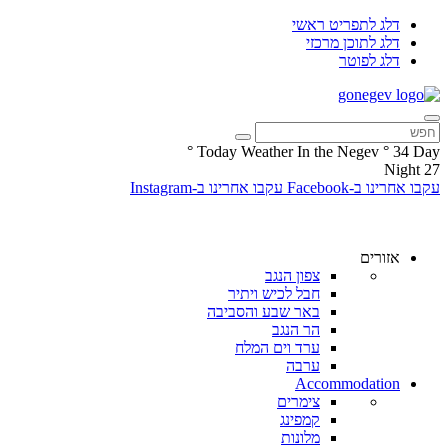
דלג לתפריט ראשי
דלג לתוכן מרכזי
דלג לפוטר
°
Today Weather In the Negev
°
34
Day
Night
27
עקבו אחרינו ב-Facebook
עקבו אחרינו ב-Instagram
אזורים
צפון הנגב
חבל לכיש ויתיר
באר שבע והסביבה
הר הנגב
ערד וים המלח
ערבה
Accommodation
צימרים
קמפינג
מלונות