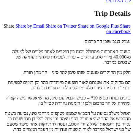
לכל האירועים
Trip Details
Share
Share by Email
Share on Twitter
Share on Google Plus
Share
on Facebook
עמוק בנגב שוכן הר כרכום.
בשנים האחרונות מתחולל ויכוח בין חוקרים לאחר גילויים של למעלה
מ-40,000 ציורי סלע עתיקים – עדות לפעילות פולחנית עתיקה של
שבטים במדבר.
חלק מין החוקרים טוענים שזהו סימן להר סיני – הר מתן תורה.
הם מחזקים את טענתם לאור תופעות מיוחדות בהר וכן רמזים לסצינות
תנכיו"ת בדמות ציורי סלע ומתקני פולחן המצויים בו לרוב.
בחגים נפתח כביש 10* – כביש הגבול עם סיני, מה שיאפשר גישה קצרה
ומהירה אל הר כרכום ולכן זו הזמנות נהדרת לטייל בו.
הטיול משלב נסיעה על הכביש שממנו נשקפים מרחבי סיני, נסיעה בשטח
מהכביש אל ההר שהיא חוויה בפני עצמה וכן טיול רגלי בן מס' שעות בו
נסייר בין דוגמאות ושלל ציורי הסלע, וננסה להתחקות אחר סיפור מסעם
של בני ישראל במדבר לאור תופעות ועדויות מן העבר המצויים בהר.