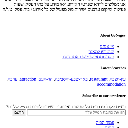
אנו ממליצים לוודא שפרטי האירוע ו/או מידע על בתי העסק, שעות
פעילות ומיקום עדכנים ישירות מול מפעיל של כל אירוע / בית עסק. ט.ל.ח
About GoNegev
מי אנחנו
הצטרפו למאגר
תקנון ותנאי שימוש באתר גונגב
Latest Searches
עין-חצבה
,
restaurant
,
באר-שבע-והסביבה
,
הר-הנגב
,
attraction
,
ערבה
,
accommodation
Subscribe to our newsletter
רוצים לקבל עדכונים על הופעות ואירועים ישירות לתיבת המייל שלכם?
עמוד הבית
תקנון