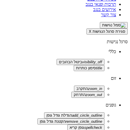
תרבות ופנאי בנגב
אירועים בנגב
צור קשר
סגירת סרגל הנגישות
X
סרגל נגישות
כללי
visibility_off
ביטול הבהובים
title
סימון כותרות
זום
zoom_in
התקרב
zoom_out
התרחק
גופנים
add_circle_outline
הגדלת גודל גופן
remove_circle_outline
הקטנת גודל גופן
spellcheck
גופן קריא