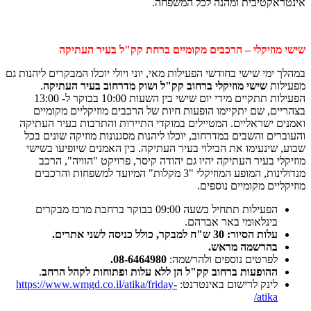
אינטראקטיבית ומהנה לכל המשפחה.
שישי מוזיקלי – הרכבים מקומיים ברחת קק"ל בעיר העתיקה
במהלך ימי שישי בחודשי הפעילות מאי, יוני ויולי יוכלו המבקרים ליהנות גם
מפעילות
שישי מוזיקלי
ברחוב קק"ל ושוק מדרחוב בעיר העתיקה
.
הפעילות תתקיים מידי יום שישי בין השעות 10:00 בבוקר ל- 13:00
בצהריים, שם יתקיימו הופעות חיות של הרכבים מוזיקליים מקומיים
ואמנים ישראליים. המטיילים במוקדי התיירות והתרבות בעיר העתיקה
והעוברים והשבים במדרחוב, יוכלו ליהנות מסגנונות מוזיקה שונים בכל
שבוע, שינעימו את הבילוי בעיר העתיקה. בין האמנים שיופיעו בשישי
מוזיקלי בעיר העתיקה יהיו גם יהודה קיסר, פרויקט "הוויה", הרכב
מנדולינות, המופע המוזיקלי "3 מקלות" המיועד למשפחות והרכבים
מוזיקליים מקומיים נוספים.
הפעילות תתחיל בשעה 09:00 בבוקר ברחבת מרכז מבקרים
בינלאומי באר אברהם.
עלות הסיור: 30 ש"ח למבקר, כולל כניסה לשני אתרים.
בהרשמה מראש.
לפרטים נוספים ולהרשמה:
08-6464980.
ההופעות ברחוב קק"ל הן ללא עלות ופתוחות לקהל הרחב
.
לינק לרישום באינטרנט:
https://www.wmgd.co.il/atika/friday-
atika/