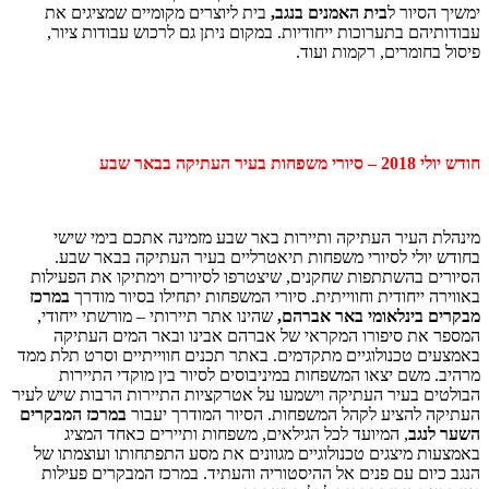
ימשיך הסיור ל
בית האמנים בנגב,
בית ליוצרים מקומיים שמציגים את
עבודותיהם בתערוכות ייחודיות. במקום ניתן גם לרכוש עבודות ציור,
פיסול בחומרים, רקמות ועוד.
חודש יולי 2018 – סיורי משפחות בעיר העתיקה בבאר שבע
מינהלת העיר העתיקה ותיירות באר שבע מזמינה אתכם בימי שישי
בחודש יולי לסיורי משפחות תיאטרליים בעיר העתיקה בבאר שבע.
הסיורים בהשתתפות שחקנים, שיצטרפו לסיורים וימתיקו את הפעילות
באווירה ייחודית וחווייתית. סיורי המשפחות יתחילו בסיור מודרך
במרכז
מבקרים בינלאומי באר אברהם,
שהינו אתר תיירותי – מורשתי ייחודי,
המספר את סיפורו המקראי של אברהם אבינו ובאר המים העתיקה
באמצעים טכנולוגיים מתקדמים. באתר תכנים חווייתיים וסרט תלת ממד
מרהיב. משם יצאו המשפחות במיניבוסים לסיור בין מוקדי התיירות
הבולטים בעיר העתיקה וישמעו על אטרקציות התיירות הרבות שיש לעיר
העתיקה להציע לקהל המשפחות. הסיור המודרך יעבור
במרכז המבקרים
השער לנגב
, המיועד לכל הגילאים, משפחות ותיירים כאחד המציג
באמצעות מיצגים טכנולוגיים מגוונים את מסע התפתחותו ועוצמתו של
הנגב כיום עם פנים אל ההיסטוריה והעתיד. במרכז המבקרים פעילות