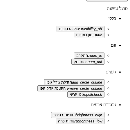
סרגל נגישות
כללי
visibility_off
ביטול הבהובים
title
סימון כותרות
זום
zoom_in
התקרב
zoom_out
התרחק
גופנים
add_circle_outline
הגדלת גודל גופן
remove_circle_outline
הקטנת גודל גופן
spellcheck
גופן קריא
ניגודיות צבעים
brightness_high
ניגודיות בהירה
brightness_low
ניגודיות כהה