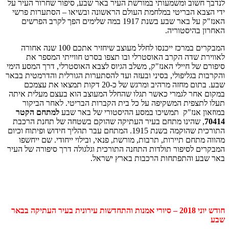
לנדבך חשוב ומשמעותי במורשת העיר באר שבע, סיפור שחרור העיר על
ידי הצבא הבריטי במלחמת העולם הראשונה ובשיאו – הסתערות פרשי
האנז"ק על באר שבע בשנת 1917 במה שלימים הפך לקרב הפרשים
האחרון בהיסטוריה.
המבקרים במרכז ייכנסו לחלל מעוצב שיחזיר אתכם 100 שנה אחורה
לאווירת שדה הקרב האוסטרלי ובו תצפו בסרט חווייתי המספר את
סיפורם של חיילי האנז"ק, משלב הגיוס לצבא האוסטרלי, דרך המסע הימי
והקרבות בגליפולי, בסיני ובעזה ועד להסתערות הגורלית והדרמטית בבאר
שבע. בתום מחזה מרהיב ומרגש של כ-20 דקות תמצאו את עצמכם
במקום אחר לגמרי כאשר תגלו שהחלל המעוצב הוא בעצם מעלית איתה
תעלו לתצפית המשקיפה על כל בית הקברות הבריטי. לאחר הביקור
במוזאון אנז"ק תמשיכו במסע ההיסטורי של באר שבע
למתחם הקטר
70414
, שהינו מתחם בעיר העתיקה שהוקם בשטחה של תחנת הרכבת
התורכית שהוקמה בשנת 1915. המתחם עבר תהליך חידוש ופיתוח וכיום
מהווה מתחם תיירות, תרבות, מורשת, פנאי, ובילוי ייחודי. שם ייחשפו
המבקרים לסיפור תולדות התחנה התורכית וגלגולה דרך סיפורה של העיר
באר שבע והתפתחות הרכבות בארץ ישראל.
חודש יוני 2018 – סיורי אמנות והתחדשות עירונית בעיר העתיקה בבאר
שבע