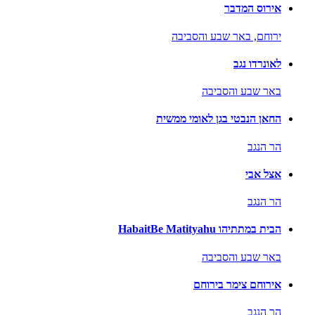
אירוס המדבר
ירוחם,
באר שבע והסביבה
לאונרדו נגב
באר שבע והסביבה
החאן הנבטי בגן לאומי ממשית
הר הנגב
אצל אבי
הר הנגב
הבית במתתיהו HabaitBe Matityahu
באר שבע והסביבה
אירוחם צימר בירוחם
הר הנגב