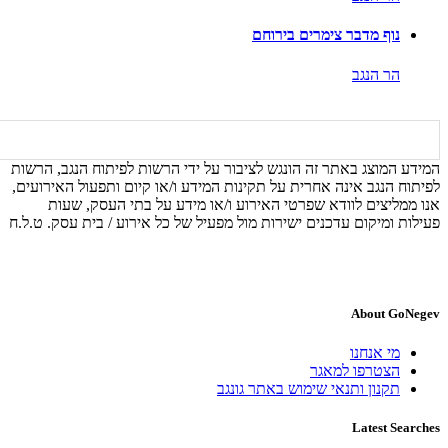
נוף מדבר צימרים בירוחם
הר הנגב
המידע המוצג באתר זה הונגש לציבור על ידי הרשות לפיתוח הנגב, הרשות
לפיתוח הנגב אינה אחרית על תקינות המידע ו/או קיום ותפעול האירועים,
אנו ממליצים לוודא שפרטי האירוע ו/או מידע על בתי העסק, שעות
פעילות ומיקום עדכנים ישירות מול מפעיל של כל אירוע / בית עסק. ט.ל.ח
About GoNegev
מי אנחנו
הצטרפו למאגר
תקנון ותנאי שימוש באתר גונגב
Latest Searches