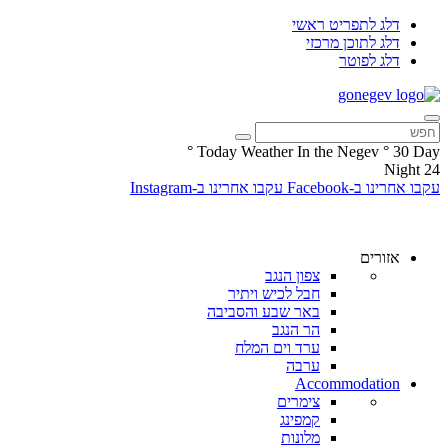
דלג לתפריט ראשי
דלג לתוכן מרכזי
דלג לפוטר
°
Today Weather In the Negev
°
30
Day
Night
24
עקבו אחרינו ב-Facebook
עקבו אחרינו ב-Instagram
אזורים
צפון הנגב
חבל לכיש ויתיר
באר שבע והסביבה
הר הנגב
ערד וים המלח
ערבה
Accommodation
צימרים
קמפינג
מלונות