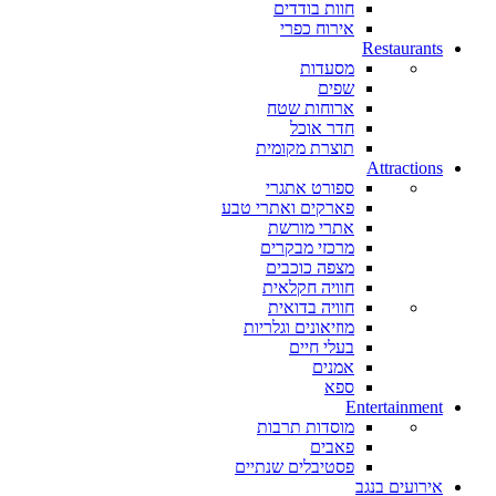
חוות בודדים
אירוח כפרי
Restaurants
מסעדות
שפים
ארוחות שטח
חדר אוכל
תוצרת מקומית
Attractions
ספורט אתגרי
פארקים ואתרי טבע
אתרי מורשת
מרכזי מבקרים
מצפה כוכבים
חוויה חקלאית
חוויה בדואית
מוזיאונים וגלריות
בעלי חיים
אמנים
ספא
Entertainment
מוסדות תרבות
פאבים
פסטיבלים שנתיים
אירועים בנגב