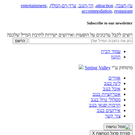
עין-חצבה
,
attraction
,
הר-הנגב
,
ערד-וים-המלח
,
,
entertainment
accommodation
,
restaurant
Subscribe to our newsletter
רוצים לקבל עדכונים על הופעות ואירועים ישירות לתיבת המייל שלכם?
עמוד הבית
תקנון
מתוחזק ע"י
Spring Valley
אזורים
לינה בנגב
אוכל בנגב
אטרקציות בנגב
מסלולי טיול בנגב
תרבות ופנאי בנגב
אירועים בנגב
צור קשר
סגירת סרגל הנגישות
X