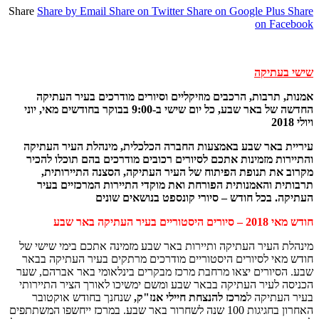
Share
Share by Email
Share on Twitter
Share on Google Plus
Share
on Facebook
שישי בעתיקה
אמנות, תרבות, הרכבים מוזיקליים וסיורים מודרכים בעיר העתיקה
החדשה של באר שבע, כל יום שישי ב-9:00 בבוקר בחודשים מאי, יוני
ויולי 2018
עיריית באר שבע באמצעות החברה הכלכלית, מינהלת העיר העתיקה
והתיירות מזמינות אתכם לסיורים רכובים מודרכים בהם תוכלו להכיר
מקרוב את תנופת הפיתוח של העיר העתיקה, הסצנה התיירותית,
תרבותית והאמנותית הפורחת ואת מוקדי התיירות המרכזיים בעיר
העתיקה. בכל חודש – סיורי קונספט בנושאים שונים
חודש מאי 2018 – סיורים היסטוריים בעיר העתיקה באר שבע
מינהלת העיר העתיקה ותיירות באר שבע מזמינה אתכם בימי שישי של
חודש מאי לסיורים היסטוריים מודרכים מרתקים בעיר העתיקה בבאר
שבע. הסיורים יצאו מרחבת מרכז מבקרים בינלאומי באר אברהם, שער
הכניסה לעיר העתיקה בבאר שבע ומשם ימשיכו לאורך הציר התיירותי
בעיר העתיקה ל
מרכז להנצחת חיילי אנז"ק,
שנחנך בחודש אוקטובר
האחרון בחגיגות 100 שנה לשחרור באר שבע. במרכז ייחשפו המשתתפים